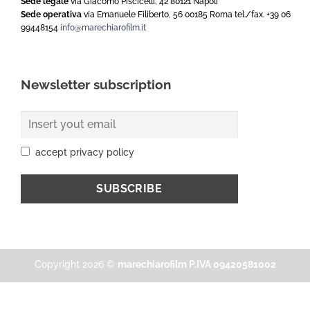
Sede legale
via Giacomo Piscicelli, 42 80121 Napoli
Sede operativa
via Emanuele Filiberto, 56 00185 Roma tel./fax. +39 06
99448154
info@marechiarofilm.it
Newsletter subscription
accept privacy policy
Copyright 2026 ©
marechiarofilm P.IVA 09420581002