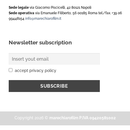
Sede legale
via Giacomo Piscicelli, 42 80121 Napoli
Sede operativa
via Emanuele Filiberto, 56 00185 Roma tel./fax. +39 06
99448154
info@marechiarofilm.it
Newsletter subscription
accept privacy policy
Copyright 2026 ©
marechiarofilm P.IVA 09420581002