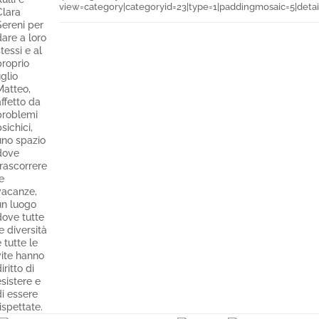
view=category|categoryid=23|type=1|paddingmosaic=5|detai
Clara
Sereni per
are a loro
tessi e al
proprio
iglio
Matteo,
ffetto da
problemi
sichici,
uno spazio
dove
trascorrere
e
vacanze,
un luogo
dove tutte
e diversità
 tutte le
vite hanno
iritto di
sistere e
di essere
ispettate.