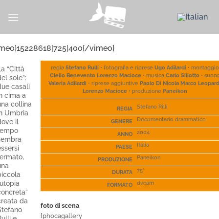
Skip
to
content
imeo}15228618|725|400{/vimeo}
a “Città
regia
Stefano Rulli
• fotografia e riprese
Ugo Adilardi
• montaggio
Clelio Benevento Lorenzo Macioce
• musica
Carlo Siliotto
• suon
el sole”:
Valeria Adilardi
• riprese aggiuntive
Paolo Di Nicola Marco
Leopard
due casali
Lorenzo Macioce
• produzione
Paneikon
in cima a
na collina
Stefano Rilli
REGIA
in Umbria
Documentario drammatico
ove il
GENERE
tempo
2004
ANNO
sembra
Italia
ssersi
PAESE
fermato,
Paneikon
PRODUZIONE
una
75’
DURATA
piccola
“utopia
dvcam
FORMATO
concreta”
creata da
foto
di scena
Stefano
{phocagallery
ulli e