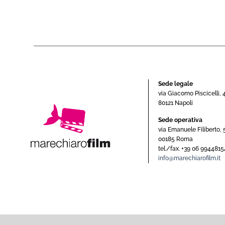
Sede legale
via Giacomo Piscicelli, 
80121 Napoli
Sede operativa
via Emanuele Filiberto, 
00185 Roma
tel./fax. +39 06 9944815
info@marechiarofilm.it