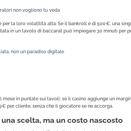
peratori non vogliono tu veda
per la loro volatilità alta. Se il bankroll è di 500 €, una si
puntata in un tavolo di baccarat può impiegare 30 minuti per 
iata, non un paradiso digitale
mese in puntate sui tavoli; se il casino aggiunge un margin
9 € per cliente, senza che il giocatore se ne accorga.
ù una scelta, ma un costo nascosto