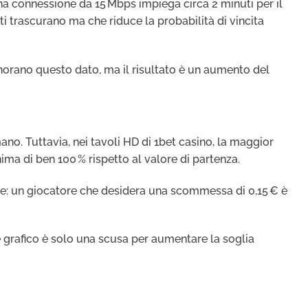
una connessione da 15 Mbps impiega circa 2 minuti per il
i trascurano ma che riduce la probabilità di vincita
norano questo dato, ma il risultato è un aumento del
o. Tuttavia, nei tavoli HD di 1bet casino, la maggior
ma di ben 100 % rispetto al valore di partenza.
nte: un giocatore che desidera una scommessa di 0,15 € è
ade grafico è solo una scusa per aumentare la soglia