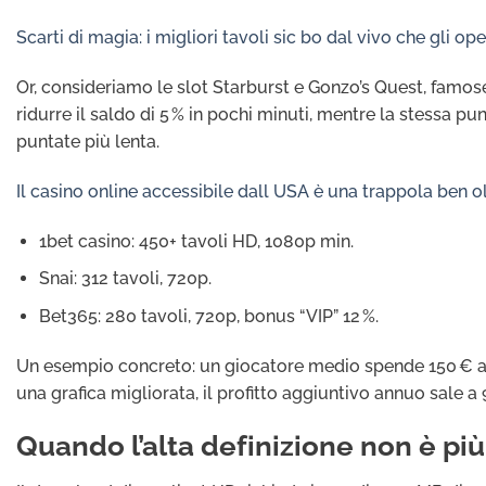
Scarti di magia: i migliori tavoli sic bo dal vivo che gli o
Or, consideriamo le slot Starburst e Gonzo’s Quest, famose 
ridurre il saldo di 5 % in pochi minuti, mentre la stessa 
puntate più lenta.
Il casino online accessibile dall USA è una trappola ben ol
1bet casino: 450+ tavoli HD, 1080p min.
Snai: 312 tavoli, 720p.
Bet365: 280 tavoli, 720p, bonus “VIP” 12 %.
Un esempio concreto: un giocatore medio spende 150 € al 
una grafica migliorata, il profitto aggiuntivo annuo sale a 
Quando l’alta definizione non è pi