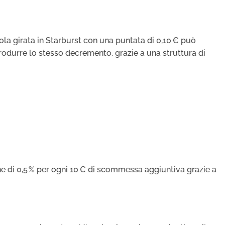
ngola girata in Starburst con una puntata di 0,10 € può
produrre lo stesso decremento, grazie a una struttura di
e di 0,5 % per ogni 10 € di scommessa aggiuntiva grazie a