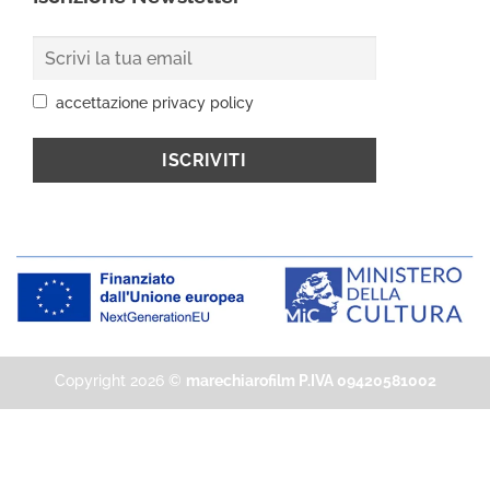
accettazione privacy policy
Copyright 2026 ©
marechiarofilm P.IVA 09420581002