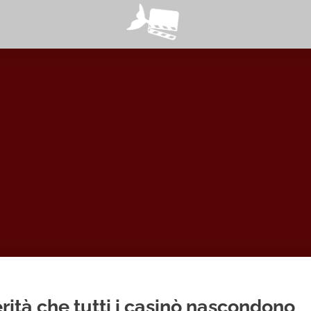
erità che tutti i casinò nascondono