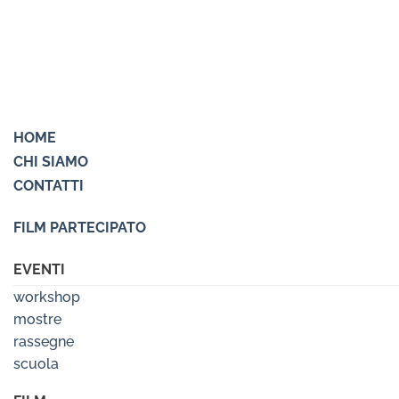
HOME
CHI SIAMO
CONTATTI
FILM PARTECIPATO
EVENTI
workshop
mostre
rassegne
scuola