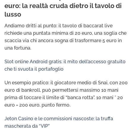
euro: la realtà cruda dietro il tavolo di
lusso
Andiamo dritti al punto: il tavolo di baccarat live
richiede una puntata minima di 20 euro, una soglia che
scaccia via chi ancora sogna di trasformare 5 euro in
una fortuna.
Slot online Android gratis: il mito dell’accesso gratuito
che ti svuota il portafoglio
Un esempio pratico: il giocatore medio di Snai, con 200
euro di bankroll, può permettersi massimo 10 mani
prima di toccare il limite di “banca rotta”. 10 mani * 20
euro = 200 euro, punto fermo.
Jeton Casino e le commissioni nascoste: la truffa
mascherata da “VIP”