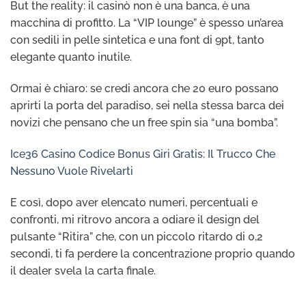
But the reality: il casinò non è una banca, è una
macchina di profitto. La “VIP lounge” è spesso un’area
con sedili in pelle sintetica e una font di 9pt, tanto
elegante quanto inutile.
Ormai è chiaro: se credi ancora che 20 euro possano
aprirti la porta del paradiso, sei nella stessa barca dei
novizi che pensano che un free spin sia “una bomba”.
Ice36 Casino Codice Bonus Giri Gratis: Il Trucco Che
Nessuno Vuole Rivelarti
E così, dopo aver elencato numeri, percentuali e
confronti, mi ritrovo ancora a odiare il design del
pulsante “Ritira” che, con un piccolo ritardo di 0,2
secondi, ti fa perdere la concentrazione proprio quando
il dealer svela la carta finale.