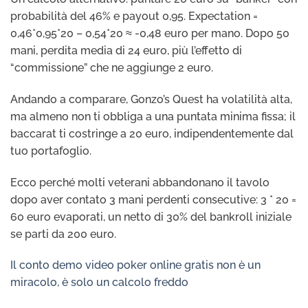
probabilità del 46% e payout 0,95. Expectation =
0,46*0,95*20 – 0,54*20 ≈ -0,48 euro per mano. Dopo 50
mani, perdita media di 24 euro, più l’effetto di
“commissione” che ne aggiunge 2 euro.
Andando a comparare, Gonzo’s Quest ha volatilità alta,
ma almeno non ti obbliga a una puntata minima fissa; il
baccarat ti costringe a 20 euro, indipendentemente dal
tuo portafoglio.
Ecco perché molti veterani abbandonano il tavolo
dopo aver contato 3 mani perdenti consecutive: 3 * 20 =
60 euro evaporati, un netto di 30% del bankroll iniziale
se parti da 200 euro.
Il conto demo video poker online gratis non è un
miracolo, è solo un calcolo freddo