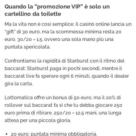
Quando la “promozione VIP” è solo un
cartellino da toilette
Ma la vita non è così semplice; il casinò online lancia un
“gift” di 30 euro, ma la scommessa minima resta 20
euro. 30/20 = 1,5, ovvero una sola mano più una
puntata spericolata.
Confrontiamo la rapidità di Starburst con il ritmo del
baccarat: Starburst paga in pochi secondi, mentre il
baccarat live fa sperare ogni 6 minuti, quando il dealer
gira la carta.
Lottomatica offre un bonus di 50 euro, ma il 20% di
rollover sul baccarat fa sì che tu debba giocare 250
euro prima di ritirare. 250/20 = 12,5 mani, una lunga
attesa per una piccola gloria.
20 euro: puntata minima obbligatoria.