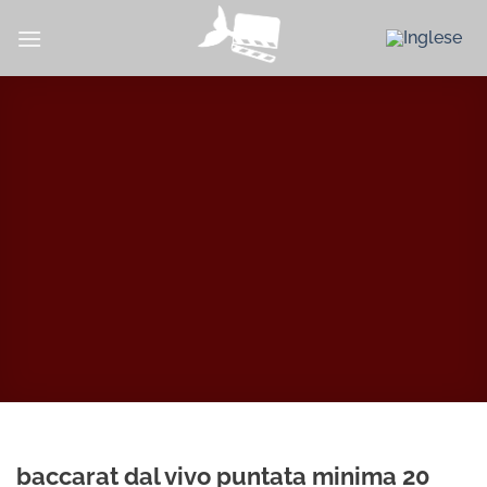
Salta
ai
contenuti
baccarat dal vivo puntata minima 20