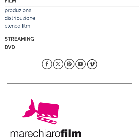
FILM
produzione
distribuzione
elenco film
STREAMING
DVD