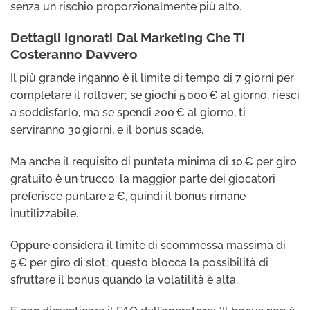
senza un rischio proporzionalmente più alto.
Dettagli Ignorati Dal Marketing Che Ti
Costeranno Davvero
Il più grande inganno è il limite di tempo di 7 giorni per
completare il rollover; se giochi 5 000 € al giorno, riesci
a soddisfarlo, ma se spendi 200 € al giorno, ti
serviranno 30 giorni, e il bonus scade.
Ma anche il requisito di puntata minima di 10 € per giro
gratuito è un trucco: la maggior parte dei giocatori
preferisce puntare 2 €, quindi il bonus rimane
inutilizzabile.
Oppure considera il limite di scommessa massima di
5 € per giro di slot; questo blocca la possibilità di
sfruttare il bonus quando la volatilità è alta.