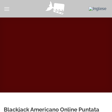
Salta
ai
contenuti
Blackjack Americano Online Puntata