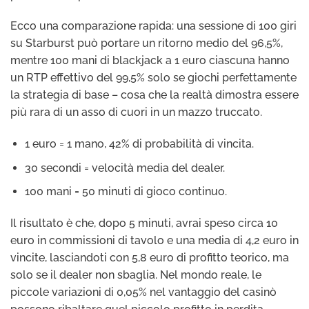
Ecco una comparazione rapida: una sessione di 100 giri
su Starburst può portare un ritorno medio del 96,5%,
mentre 100 mani di blackjack a 1 euro ciascuna hanno
un RTP effettivo del 99,5% solo se giochi perfettamente
la strategia di base – cosa che la realtà dimostra essere
più rara di un asso di cuori in un mazzo truccato.
1 euro = 1 mano, 42% di probabilità di vincita.
30 secondi = velocità media del dealer.
100 mani = 50 minuti di gioco continuo.
Il risultato è che, dopo 5 minuti, avrai speso circa 10
euro in commissioni di tavolo e una media di 4,2 euro in
vincite, lasciandoti con 5,8 euro di profitto teorico, ma
solo se il dealer non sbaglia. Nel mondo reale, le
piccole variazioni di 0,05% nel vantaggio del casinò