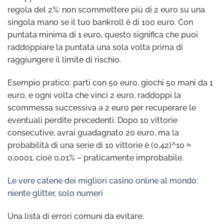
regola del 2%: non scommettere più di 2 euro su una
singola mano se il tuo bankroll è di 100 euro. Con
puntata minima di 1 euro, questo significa che puoi
raddoppiare la puntata una sola volta prima di
raggiungere il limite di rischio.
Esempio pratico: parti con 50 euro, giochi 50 mani da 1
euro, e ogni volta che vinci 2 euro, raddoppi la
scommessa successiva a 2 euro per recuperare le
eventuali perdite precedenti. Dopo 10 vittorie
consecutive, avrai guadagnato 20 euro, ma la
probabilità di una serie di 10 vittorie è (0,42)^10 ≈
0,0001, cioè 0,01% – praticamente improbabile.
Le vere catene dei migliori casino online al mondo:
niente glitter, solo numeri
Una lista di errori comuni da evitare: