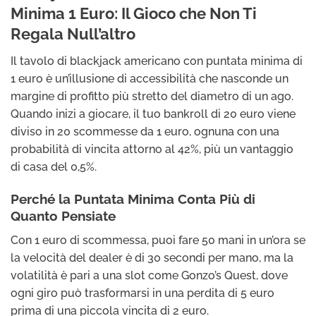
Minima 1 Euro: Il Gioco che Non Ti
Regala Null’altro
Il tavolo di blackjack americano con puntata minima di
1 euro è un’illusione di accessibilità che nasconde un
margine di profitto più stretto del diametro di un ago.
Quando inizi a giocare, il tuo bankroll di 20 euro viene
diviso in 20 scommesse da 1 euro, ognuna con una
probabilità di vincita attorno al 42%, più un vantaggio
di casa del 0,5%.
Perché la Puntata Minima Conta Più di
Quanto Pensiate
Con 1 euro di scommessa, puoi fare 50 mani in un’ora se
la velocità del dealer è di 30 secondi per mano, ma la
volatilità è pari a una slot come Gonzo’s Quest, dove
ogni giro può trasformarsi in una perdita di 5 euro
prima di una piccola vincita di 2 euro.