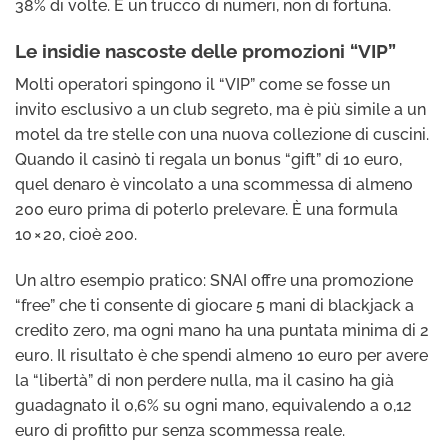
38% di volte. È un trucco di numeri, non di fortuna.
Le insidie nascoste delle promozioni “VIP”
Molti operatori spingono il “VIP” come se fosse un
invito esclusivo a un club segreto, ma è più simile a un
motel da tre stelle con una nuova collezione di cuscini.
Quando il casinò ti regala un bonus “gift” di 10 euro,
quel denaro è vincolato a una scommessa di almeno
200 euro prima di poterlo prelevare. È una formula
10 × 20, cioè 200.
Un altro esempio pratico: SNAI offre una promozione
“free” che ti consente di giocare 5 mani di blackjack a
credito zero, ma ogni mano ha una puntata minima di 2
euro. Il risultato è che spendi almeno 10 euro per avere
la “libertà” di non perdere nulla, ma il casino ha già
guadagnato il 0,6% su ogni mano, equivalendo a 0,12
euro di profitto pur senza scommessa reale.