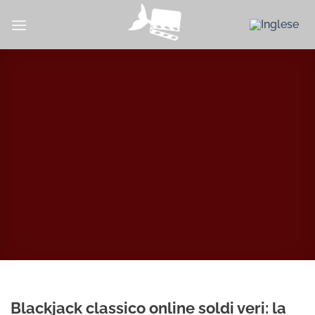
Salta
ai
contenuti
Blackjack classico online soldi veri: la