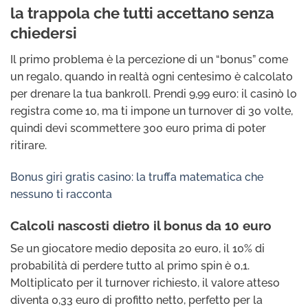
la trappola che tutti accettano senza
chiedersi
Il primo problema è la percezione di un “bonus” come
un regalo, quando in realtà ogni centesimo è calcolato
per drenare la tua bankroll. Prendi 9,99 euro: il casinò lo
registra come 10, ma ti impone un turnover di 30 volte,
quindi devi scommettere 300 euro prima di poter
ritirare.
Bonus giri gratis casino: la truffa matematica che
nessuno ti racconta
Calcoli nascosti dietro il bonus da 10 euro
Se un giocatore medio deposita 20 euro, il 10% di
probabilità di perdere tutto al primo spin è 0,1.
Moltiplicato per il turnover richiesto, il valore atteso
diventa 0,33 euro di profitto netto, perfetto per la