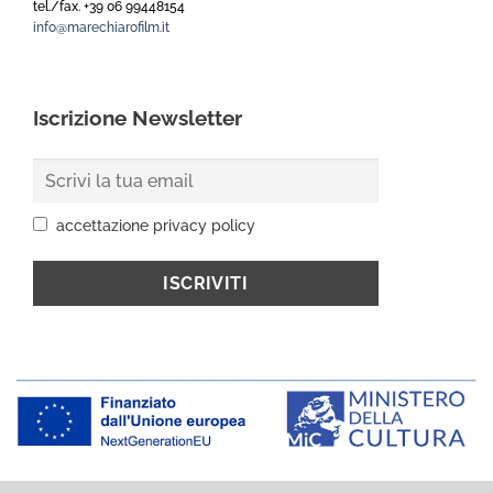
tel./fax. +39 06 99448154
info@marechiarofilm.it
Iscrizione Newsletter
accettazione privacy policy