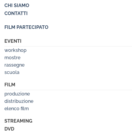
CHI SIAMO
CONTATTI
FILM PARTECIPATO
EVENTI
workshop
mostre
rassegne
scuola
FILM
produzione
distribuzione
elenco film
STREAMING
DVD