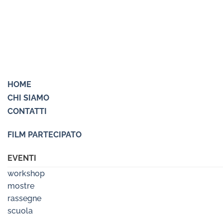
HOME
CHI SIAMO
CONTATTI
FILM PARTECIPATO
EVENTI
workshop
mostre
rassegne
scuola