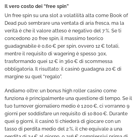
Il vero costo dei “free spin”
Un free spin su una slot a volatilità alta come Book of
Dead può sembrare una ventata di aria fresca, ma la
verità è che il valore atteso è negativo del 7 %. Se ti
concedono 20 free spin, il massimo teorico
guadagnabile è 0,60 € per spin, ovvero 12 € totali,
mentre il requisito di wagering è spesso 30x,
trasformando quei 12 € in 360 € di scommessa
obbligatoria. Il risultato: il casinò guadagna 20 € di
margine su quel “regalo”.
Andiamo oltre: un bonus high roller casino come
funziona è principalmente una questione di tempo. Se il
tuo turnover giornaliero medio è 1 200 €, ci vorranno 9
giorni per soddisfare un requisito di 10 800 €. Durante
quei 9 giorni, il casinò ti chiederà di giocare con un
tasso di perdita medio del 2 %, il che equivale a una
perdita di 24 € al giorno, o 216 € complessivi prima di