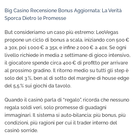
Big Casino Recensione Bonus Aggiornata: La Verità
Sporca Dietro le Promesse
But consideriamo un caso più estremo: LeoVegas
propone un ciclo di bonus a scala, iniziando con 500 €
a 30x, poi 1 000 € a 35x, e infine 2 000 € a 40x. Se ogni
livello richiede in media 2 settimane di gioco intensivo,
il giocatore spende circa 400 € di profitto per arrivare
al prossimo gradino. Il ritorno medio su tutti gli step è
solo del 3 %, ben al di sotto del margine di house edge
del 5,5 % sui giochi da tavolo.
Quando il casinò parla di “regalo”, ricorda che nessuno
regala soldi veri, solo promesse di guadagni
immaginari. Il sistema si auto‑bilancia: più bonus, più
condizioni, più ragioni per cui il trader interno del
casinò sorride.