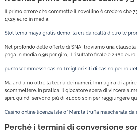
Il primo errore che commette il novellino è credere che 75
17,25 euro in media.
Slot tema maya gratis demo: la cruda realtà dietro le pr
Nel profondo delle offerte di SNAI troviamo una clausola 
paga in media 0,96 per giro, il risultato finale è 2.160 eu
puntoscommesse casino I migliori siti di casinò per roulett
Ma andiamo oltre la teoria dei numeri. Immagina di aprire 
scommettere. In pratica, il giocatore spera di vincere alme
spin, quindi servono più di 41.000 spin per raggiungere que
Casino online licenza Isle of Man: la truffa mascherata d
Perché i termini di conversione son