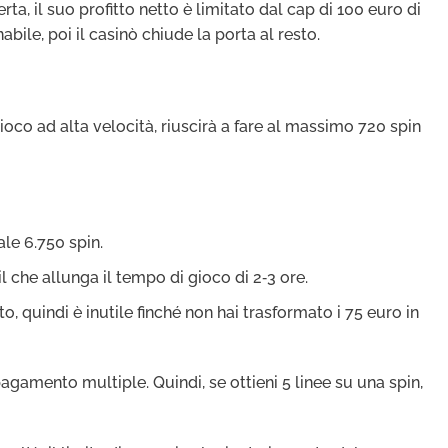
rta, il suo profitto netto è limitato dal cap di 100 euro di
le, poi il casinò chiude la porta al resto.
gioco ad alta velocità, riuscirà a fare al massimo 720 spin
le 6.750 spin.
il che allunga il tempo di gioco di 2‑3 ore.
, quindi è inutile finché non hai trasformato i 75 euro in
pagamento multiple. Quindi, se ottieni 5 linee su una spin,