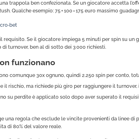
è una trappola ben confezionata. Se un giocatore accetta l’offe
ush. Qualche esempio: 75 + 100 = 175 euro massimo guadagnabi
icro‑bet
il requisito. Se il giocatore impiega 5 minuti per spin su un 
 di turnover, ben al di sotto dei 3 000 richiesti.
non funzionano
iedono comunque 30x ognuno, quindi 2.250 spin per conto, tota
 il rischio, ma richiede più giro per raggiungere il turnover, 
no su perdite è applicato solo dopo aver superato il requisito
nge una regola che esclude le vincite provenienti da linee di 
dita di 80% del valore reale.