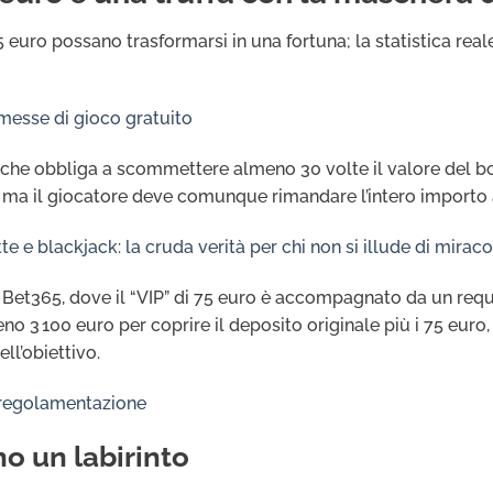
 euro possano trasformarsi in una fortuna; la statistica real
omesse di gioco gratuito
che obbliga a scommettere almeno 30 volte il valore del bonu
ro, ma il giocatore deve comunque rimandare l’intero importo 
e e blackjack: la cruda verità per chi non si illude di miraco
Bet365, dove il “VIP” di 75 euro è accompagnato da un requisi
no 3 100 euro per coprire il deposito originale più i 75 euro,
ll’obiettivo.
a regolamentazione
o un labirinto