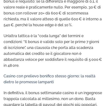
bonus e requisito: se la differenza è maggiore di 0,1, il
valore reale è praticamente nullo. Per esempio, 30 € di
bonus con rollover 20× dà 600 € di scommessa
richiesta, ma il valore atteso di quelle 600 € è intorno a
540 €, perché la house edge è del 10 %.
Un’altra tattica è la “coda lunga” dei termini e
condizioni: “Il bonus è valido solo per le prime 7 giorni
di iscrizione”, una clausola che porta alla scadenza
automatica del credito se il giocatore non è
abbastanza veloce per soddisfare il requisito di 5 000 €
in 48 ore.
Casino con prelievo bonifico stesso giorno: la realtà
dietro le promesse lampanti
In definitiva, il bonus settimanale casino è un ingegnose
trappola calcolata al millesimo, non un dono. Basta
guardare la tabella di payout dei giochi più popolari,