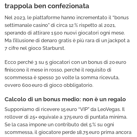
trappola ben confezionata
Nel 2023, le piattaforme hanno incrementato il “bonus
settimanale casino” di circa 12 % rispetto al 2021,
sperando di attirare 1 500 nuovi giocatori ogni mese.
Ma l’illusione di denaro gratis è più rara di un jackpot a
7 cifre nel gioco Starburst.
Ecco perché 3 su 5 giocatori con un bonus di 20 euro
finiscono il mese in rosso, perché il requisito di
scommessa è spesso 30 volte la somma ricevuta,
ovvero 600 euro di gioco obbligatorio.
Calcolo di un bonus medio: non è un regalo
Supponiamo di ricevere 15 euro “VIP” da LeoVegas. Il
rollover di 25× equivale a 375 euro di puntata minima.
Se la casa impone un contributo del 5 % su ogni
scommessa, il giocatore perde 18,75 euro prima ancora