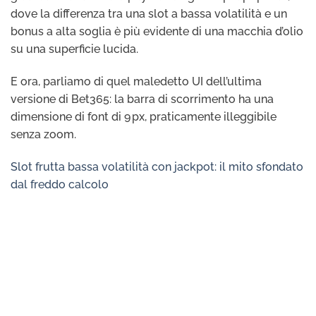
dove la differenza tra una slot a bassa volatilità e un
bonus a alta soglia è più evidente di una macchia d’olio
su una superficie lucida.
E ora, parliamo di quel maledetto UI dell’ultima
versione di Bet365: la barra di scorrimento ha una
dimensione di font di 9 px, praticamente illeggibile
senza zoom.
Slot frutta bassa volatilità con jackpot: il mito sfondato
dal freddo calcolo