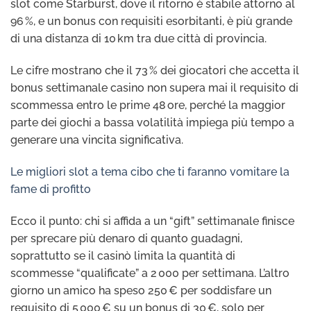
slot come Starburst, dove il ritorno è stabile attorno al
96 %, e un bonus con requisiti esorbitanti, è più grande
di una distanza di 10 km tra due città di provincia.
Le cifre mostrano che il 73 % dei giocatori che accetta il
bonus settimanale casino non supera mai il requisito di
scommessa entro le prime 48 ore, perché la maggior
parte dei giochi a bassa volatilità impiega più tempo a
generare una vincita significativa.
Le migliori slot a tema cibo che ti faranno vomitare la
fame di profitto
Ecco il punto: chi si affida a un “gift” settimanale finisce
per sprecare più denaro di quanto guadagni,
soprattutto se il casinò limita la quantità di
scommesse “qualificate” a 2 000 per settimana. L’altro
giorno un amico ha speso 250 € per soddisfare un
requisito di 5 000 € su un bonus di 30 €, solo per