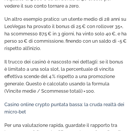
vedere il suo conto tornare a zero.
Un altro esempio pratico: un utente medio di 28 anni su
LeoVegas ha provato il bonus di 25 € con rollover 35×,
ha scommesso 875 € in 3 giorni, ha vinto solo 40 €, e ha
perso 10 € di commissione, finendo con un saldo di -5 €
rispetto all’inizio.
Il trucco dei casinò è nascosto nei dettagli: se il bonus
è limitato a una sola slot, la percentuale di vincita
effettiva scende del 4 % rispetto a una promozione
generale. Questo è calcolato usando la formula
(Vincite medie / Scommesse totali) × 100.
Casino online crypto puntata bassa: la cruda realtà dei
micro‑bet
Per una valutazione rapida, guardate il rapporto tra