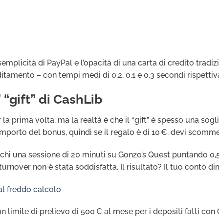
semplicità di PayPal e l’opacità di una carta di credito tradi
ditamento – con tempi medi di 0,2, 0,1 e 0,3 secondi rispetti
 “gift” di CashLib
 la prima volta, ma la realtà è che il “gift” è spesso una so
mporto del bonus, quindi se il regalo è di 10 €, devi scomme
chi una sessione di 20 minuti su Gonzo’s Quest puntando 0,50
turnover non è stata soddisfatta. Il risultato? Il tuo conto di
dal freddo calcolo
imite di prelievo di 500 € al mese per i depositi fatti con 