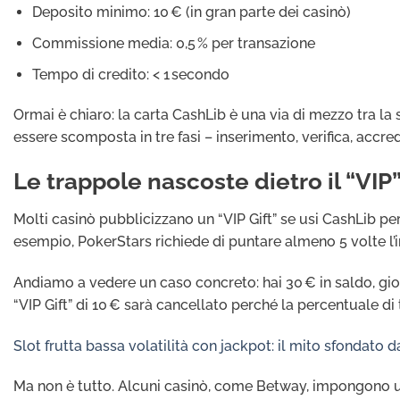
Deposito minimo: 10 € (in gran parte dei casinò)
Commissione media: 0,5 % per transazione
Tempo di credito: < 1 secondo
Ormai è chiaro: la carta CashLib è una via di mezzo tra la 
essere scomposta in tre fasi – inserimento, verifica, accre
Le trappole nascoste dietro il “VIP”
Molti casinò pubblicizzano un “VIP Gift” se usi CashLib per
esempio, PokerStars richiede di puntare almeno 5 volte l’i
Andiamo a vedere un caso concreto: hai 30 € in saldo, gio
“VIP Gift” di 10 € sarà cancellato perché la percentuale di 
Slot frutta bassa volatilità con jackpot: il mito sfondato 
Ma non è tutto. Alcuni casinò, come Betway, impongono un l