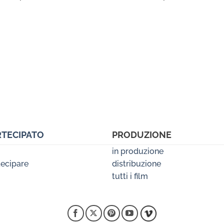
RTECIPATO
PRODUZIONE
in produzione
ecipare
distribuzione
tutti i film