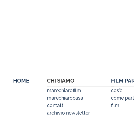
HOME
CHI SIAMO
FILM PA
marechiarofilm
cos'è
marechiarocasa
come part
contatti
film
archivio newsletter