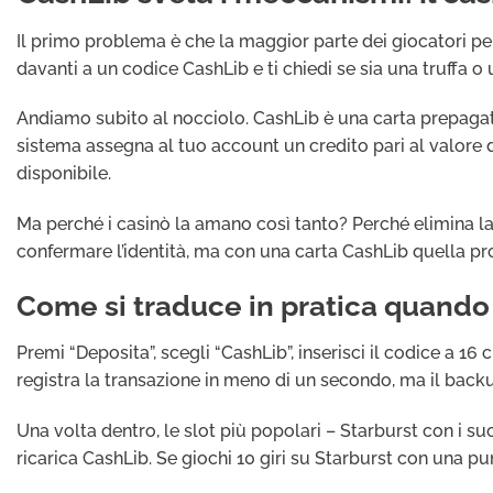
Il primo problema è che la maggior parte dei giocatori pen
davanti a un codice CashLib e ti chiedi se sia una truffa o 
Andiamo subito al nocciolo. CashLib è una carta prepagat
sistema assegna al tuo account un credito pari al valore de
disponibile.
Ma perché i casinò la amano così tanto? Perché elimina la 
confermare l’identità, ma con una carta CashLib quella proc
Come si traduce in pratica quando 
Premi “Deposita”, scegli “CashLib”, inserisci il codice a 1
registra la transazione in meno di un secondo, ma il backup
Una volta dentro, le slot più popolari – Starburst con i su
ricarica CashLib. Se giochi 10 giri su Starburst con una pu