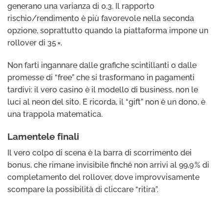
generano una varianza di 0,3. Il rapporto
rischio/rendimento è più favorevole nella seconda
opzione, soprattutto quando la piattaforma impone un
rollover di 35 ×.
Non farti ingannare dalle grafiche scintillanti o dalle
promesse di “free” che si trasformano in pagamenti
tardivi: il vero casino è il modello di business, non le
luci al neon del sito. E ricorda, il “gift” non è un dono, è
una trappola matematica.
Lamentele finali
Il vero colpo di scena è la barra di scorrimento dei
bonus, che rimane invisibile finché non arrivi al 99,9 % di
completamento del rollover, dove improvvisamente
scompare la possibilità di cliccare “ritira”.