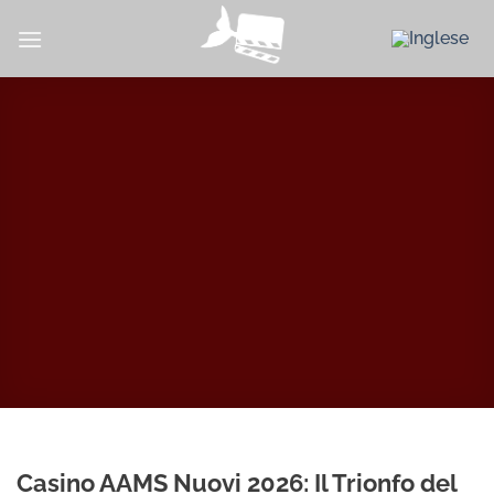
Salta
ai
contenuti
Casino AAMS Nuovi 2026: Il Trionfo del