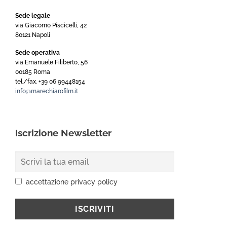
Sede legale
via Giacomo Piscicelli, 42
80121 Napoli
Sede operativa
via Emanuele Filiberto, 56
00185 Roma
tel./fax. +39 06 99448154
info@marechiarofilm.it
Iscrizione Newsletter
accettazione privacy policy