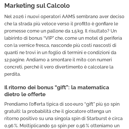
Marketing sul Calcolo
Nel 2026 i nuovi operatori AAMS sembrano aver deciso
che la strada più veloce verso il profitto è gonfiare le
promesse come un pallone da 1,5 kg. Il risultato? Un
labirinto di bonus “VIP” che, come un motel di periferia
con la vernice fresca, nasconde più costi nascosti di
quanti ne trovi in un foglio di termini e condizioni da
12 pagine. Andiamo a smontare il mito con numeri
concreti, perché il vero divertimento è calcolare la
perdita.
Il ritorno dei bonus “gift”: la matematica
dietro le offerte
Prendiamo l’offerta tipica di 100 euro “gift” più 50 spin
gratuiti: la probabilità che il giocatore ottenga un
ritorno positivo su una singola spin di Starburst è circa
0,96 %. Moltiplicando 50 spin per 0,96 % otteniamo un