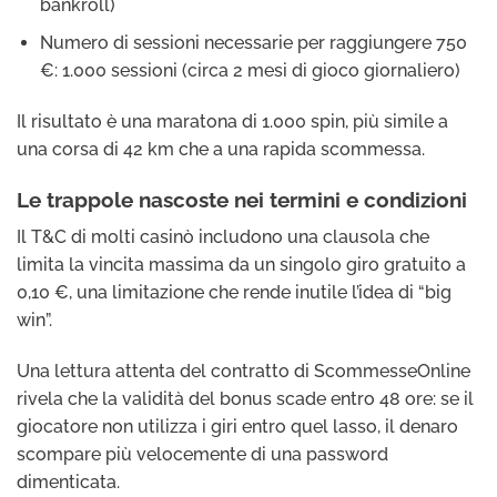
bankroll)
Numero di sessioni necessarie per raggiungere 750
€: 1.000 sessioni (circa 2 mesi di gioco giornaliero)
Il risultato è una maratona di 1.000 spin, più simile a
una corsa di 42 km che a una rapida scommessa.
Le trappole nascoste nei termini e condizioni
Il T&C di molti casinò includono una clausola che
limita la vincita massima da un singolo giro gratuito a
0,10 €, una limitazione che rende inutile l’idea di “big
win”.
Una lettura attenta del contratto di ScommesseOnline
rivela che la validità del bonus scade entro 48 ore: se il
giocatore non utilizza i giri entro quel lasso, il denaro
scompare più velocemente di una password
dimenticata.