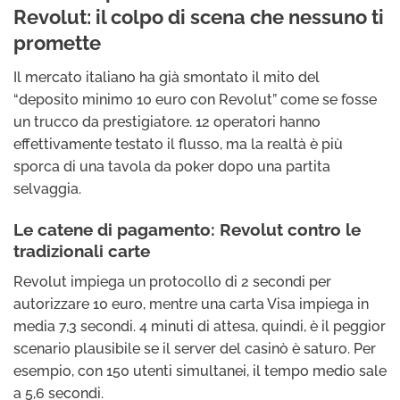
Revolut: il colpo di scena che nessuno ti
promette
Il mercato italiano ha già smontato il mito del
“deposito minimo 10 euro con Revolut” come se fosse
un trucco da prestigiatore. 12 operatori hanno
effettivamente testato il flusso, ma la realtà è più
sporca di una tavola da poker dopo una partita
selvaggia.
Le catene di pagamento: Revolut contro le
tradizionali carte
Revolut impiega un protocollo di 2 secondi per
autorizzare 10 euro, mentre una carta Visa impiega in
media 7,3 secondi. 4 minuti di attesa, quindi, è il peggior
scenario plausibile se il server del casinò è saturo. Per
esempio, con 150 utenti simultanei, il tempo medio sale
a 5,6 secondi.