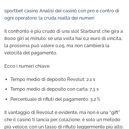
sportbet casino Analisi dei casinò con pro e contro di
ogni operatore: la cruda realtà dei numeri
Il confronto è più crudo di una slot Starburst che gira a
8000 giri al minuto: se una volta hai 0,2 euro di vincita,
la prossima può valere 0,05, ma non cambierà la
velocità del pagamento.
Ecco i numeri chiave:
Tempo medio di deposito Revolut: 2,1 s
Tempo medio di deposito con carta: 7,3 s
Percentuale di rifiuti del pagamento: 3,2 %
Il vantaggio di Revolut è evidente, ma non è una “gift”
che il casinò ti lancia per colazione; è solo un metodo
più veloce, con un tasso di rifiuto leggermente più alto.