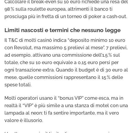
Calcolare il break‑even su 10 euro richiede una resa del
98 % sulla roulette europea, altrimenti il banco ti
prosciuga più in fretta di un torneo di poker a cash‑out.
Limiti nascosti e termini che nessuno legge
Il T&C di molti casinò indica “deposito minimo 10 euro
con Revolut, ma massimo 5 prelievi al mese”. 7 prelievi,
ad esempio, attivano una commissione dell’1,5 % sul
totale, che su 10 euro equivale a 0,15 euro persi per
ogni transazione extra. Quando il budget è di 30 euro al
mese, quelle commissioni rappresentano il 15 % delle
spese totali.
Molti operatori usano il “bonus VIP” come esca, ma in
realtà il “VIP” è più simile a una stanza di motel con una
lampada al neon: ti fa sentire importante, ma il vero
valore è illusorio.