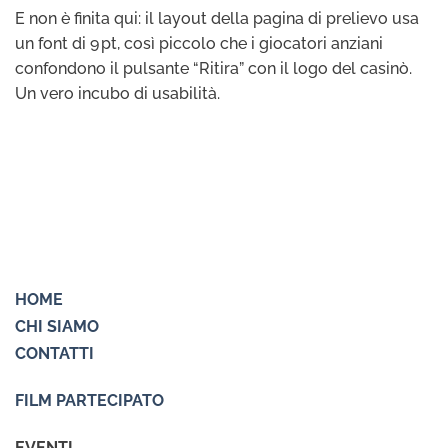
E non è finita qui: il layout della pagina di prelievo usa
un font di 9 pt, così piccolo che i giocatori anziani
confondono il pulsante “Ritira” con il logo del casinò.
Un vero incubo di usabilità.
HOME
CHI SIAMO
CONTATTI
FILM PARTECIPATO
EVENTI