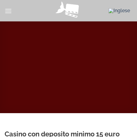
Salta
ai
contenuti
Casino con deposito minimo 15 euro