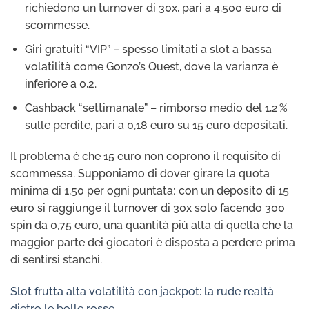
richiedono un turnover di 30x, pari a 4.500 euro di
scommesse.
Giri gratuiti “VIP” – spesso limitati a slot a bassa
volatilità come Gonzo’s Quest, dove la varianza è
inferiore a 0,2.
Cashback “settimanale” – rimborso medio del 1,2 %
sulle perdite, pari a 0,18 euro su 15 euro depositati.
Il problema è che 15 euro non coprono il requisito di
scommessa. Supponiamo di dover girare la quota
minima di 1,50 per ogni puntata; con un deposito di 15
euro si raggiunge il turnover di 30x solo facendo 300
spin da 0,75 euro, una quantità più alta di quella che la
maggior parte dei giocatori è disposta a perdere prima
di sentirsi stanchi.
Slot frutta alta volatilità con jackpot: la rude realtà
dietro le bolle rosse