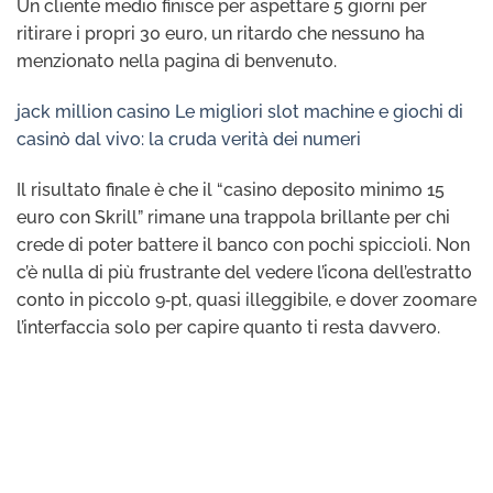
Un cliente medio finisce per aspettare 5 giorni per
ritirare i propri 30 euro, un ritardo che nessuno ha
menzionato nella pagina di benvenuto.
jack million casino Le migliori slot machine e giochi di
casinò dal vivo: la cruda verità dei numeri
Il risultato finale è che il “casino deposito minimo 15
euro con Skrill” rimane una trappola brillante per chi
crede di poter battere il banco con pochi spiccioli. Non
c’è nulla di più frustrante del vedere l’icona dell’estratto
conto in piccolo 9‑pt, quasi illeggibile, e dover zoomare
l’interfaccia solo per capire quanto ti resta davvero.