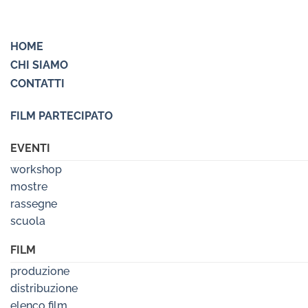
HOME
CHI SIAMO
CONTATTI
FILM PARTECIPATO
EVENTI
workshop
mostre
rassegne
scuola
FILM
produzione
distribuzione
elenco film