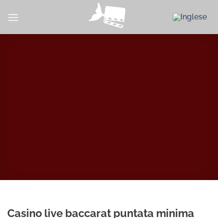
Salta
ai
contenuti
Casino live baccarat puntata minima