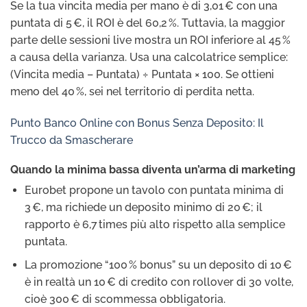
Se la tua vincita media per mano è di 3,01 € con una
puntata di 5 €, il ROI è del 60,2 %. Tuttavia, la maggior
parte delle sessioni live mostra un ROI inferiore al 45 %
a causa della varianza. Usa una calcolatrice semplice:
(Vincita media – Puntata) ÷ Puntata × 100. Se ottieni
meno del 40 %, sei nel territorio di perdita netta.
Punto Banco Online con Bonus Senza Deposito: Il
Trucco da Smascherare
Quando la minima bassa diventa un’arma di marketing
Eurobet propone un tavolo con puntata minima di
3 €, ma richiede un deposito minimo di 20 €; il
rapporto è 6,7 times più alto rispetto alla semplice
puntata.
La promozione “100 % bonus” su un deposito di 10 €
è in realtà un 10 € di credito con rollover di 30 volte,
cioè 300 € di scommessa obbligatoria.