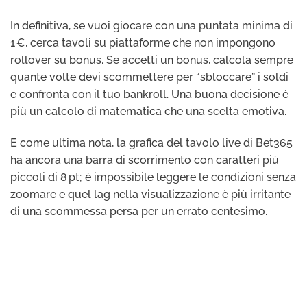
In definitiva, se vuoi giocare con una puntata minima di
1 €, cerca tavoli su piattaforme che non impongono
rollover su bonus. Se accetti un bonus, calcola sempre
quante volte devi scommettere per “sbloccare” i soldi
e confronta con il tuo bankroll. Una buona decisione è
più un calcolo di matematica che una scelta emotiva.
E come ultima nota, la grafica del tavolo live di Bet365
ha ancora una barra di scorrimento con caratteri più
piccoli di 8 pt; è impossibile leggere le condizioni senza
zoomare e quel lag nella visualizzazione è più irritante
di una scommessa persa per un errato centesimo.