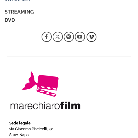
STREAMING
DVD
Sede legale
via Giacomo Piscicelli, 42
80121 Napoli