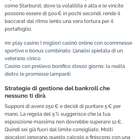
come Starburst, dove la volatilità è alta e le vincite
possono essere di 500 € in pochi secondi, rende il
baccarat dal ritmo lento una vera tortura per il
portafoglio.
mr play casino I migliori casinò online con scommesse
sportive e bonus combinato: L’analisi spietata di un
veterano cinico
Casino con prelievo bonifico stesso giorno: la realtà
dietro le promesse lampanti
Strategie di gestione del bankroll che
nessuno ti dirà
Supponi di avere 250 € e decidi di puntare 5 € per
mano. La regola del 5 % suggerisce che la tua
esposizione massima non dovrebbe superare 12 €.
Quindi sei già fuori dal limite consigliato. Molti
giocatori ignorano questo calcolo e finiscono con una