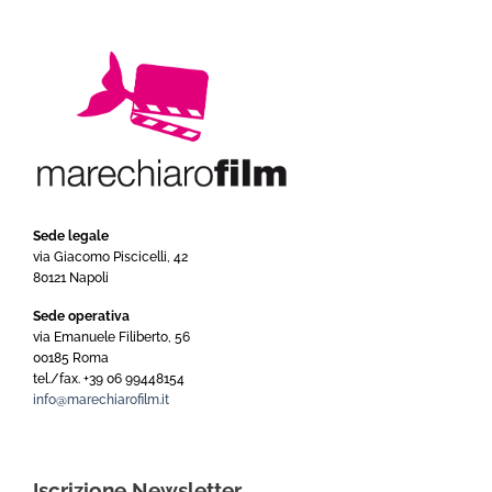
Sede legale
via Giacomo Piscicelli, 42
80121 Napoli
Sede operativa
via Emanuele Filiberto, 56
00185 Roma
tel./fax. +39 06 99448154
info@marechiarofilm.it
Iscrizione Newsletter