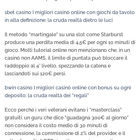
1bet casino I migliori casinò online con giochi da tavolo
in alta definizione: la cruda realtà dietro le luci
Il metodo “martingale” su una slot come Starburst
produce una perdita media di 4,5€ per ogni 10 minuti di
gioco. Molti tutorial online non menzionano che, in un
casinò non AAMS, il limite di puntata può bloccare il
raddoppio al 4° livello, spezzando la catena e
lasciandoti sui 120€ persi.
bwin casino I migliori casinò online con bonus su ogni
deposito: la cruda realtà dei “regali”
Ecco perché i veri veterani evitano i “masterclass”
gratuiti: un guru che dice “guadagna 300€ al giorno”
non considera il costo medio di 30 minuti di
connessione, la commissione di 2% del provider, e il