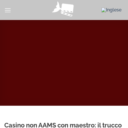
Salta
ai
contenuti
Casino non AAMS con maestro: il trucco