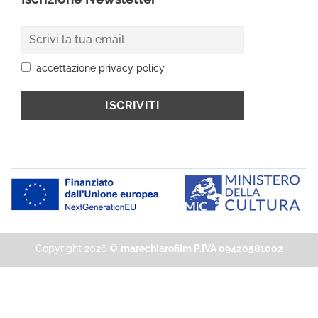
accettazione privacy policy
Copyright 2026 ©
marechiarofilm P.IVA 09420581002