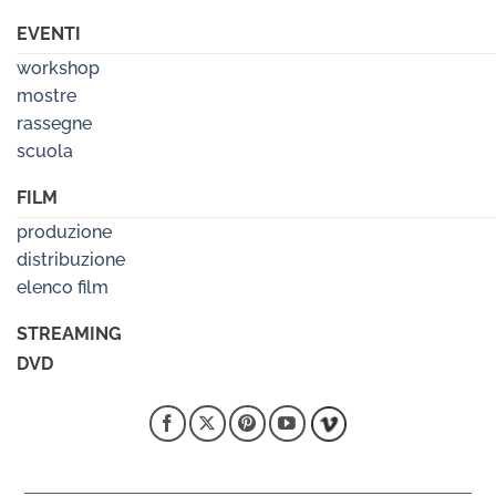
EVENTI
workshop
mostre
rassegne
scuola
FILM
produzione
distribuzione
elenco film
STREAMING
DVD