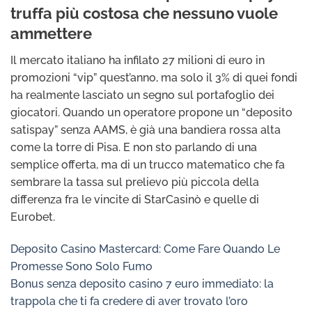
truffa più costosa che nessuno vuole
ammettere
Il mercato italiano ha infilato 27 milioni di euro in
promozioni “vip” quest’anno, ma solo il 3% di quei fondi
ha realmente lasciato un segno sul portafoglio dei
giocatori. Quando un operatore propone un “deposito
satispay” senza AAMS, è già una bandiera rossa alta
come la torre di Pisa. E non sto parlando di una
semplice offerta, ma di un trucco matematico che fa
sembrare la tassa sul prelievo più piccola della
differenza fra le vincite di StarCasinò e quelle di
Eurobet.
Deposito Casino Mastercard: Come Fare Quando Le
Promesse Sono Solo Fumo
Bonus senza deposito casino 7 euro immediato: la
trappola che ti fa credere di aver trovato l’oro