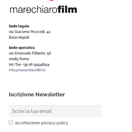
Sede legale
via Giacomo Piscicelli, 42
80121 Napoli
Sede operativa
via Emanuele Filiberto, 56
00185 Roma
tel./fax. +39 06 99448154
info@marechiarofilm.it
Iscrizione Newsletter
accettazione privacy policy