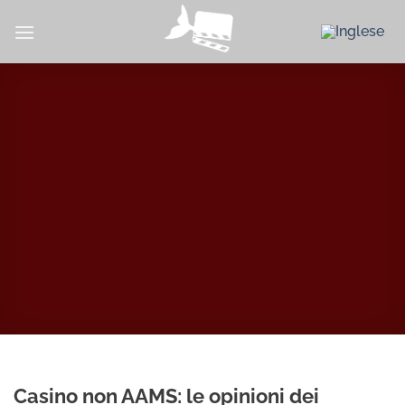
Salta
ai
contenuti
Casino non AAMS: le opinioni dei