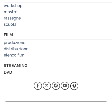
workshop
mostre
rassegne
scuola
FILM
produzione
distribuzione
elenco film
STREAMING
DVD