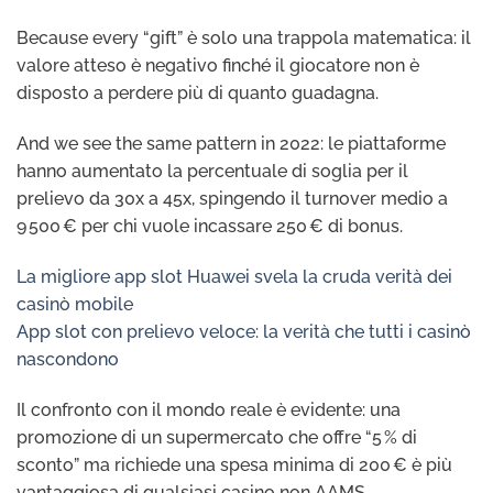
Because every “gift” è solo una trappola matematica: il
valore atteso è negativo finché il giocatore non è
disposto a perdere più di quanto guadagna.
And we see the same pattern in 2022: le piattaforme
hanno aumentato la percentuale di soglia per il
prelievo da 30x a 45x, spingendo il turnover medio a
9 500 € per chi vuole incassare 250 € di bonus.
La migliore app slot Huawei svela la cruda verità dei
casinò mobile
App slot con prelievo veloce: la verità che tutti i casinò
nascondono
Il confronto con il mondo reale è evidente: una
promozione di un supermercato che offre “5 % di
sconto” ma richiede una spesa minima di 200 € è più
vantaggiosa di qualsiasi casino non AAMS.