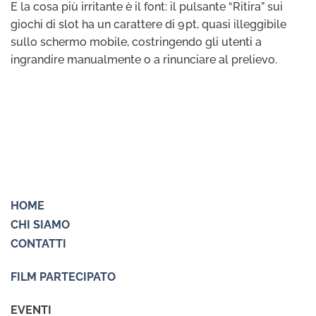
E la cosa più irritante è il font: il pulsante “Ritira” sui
giochi di slot ha un carattere di 9 pt, quasi illeggibile
sullo schermo mobile, costringendo gli utenti a
ingrandire manualmente o a rinunciare al prelievo.
HOME
CHI SIAMO
CONTATTI
FILM PARTECIPATO
EVENTI