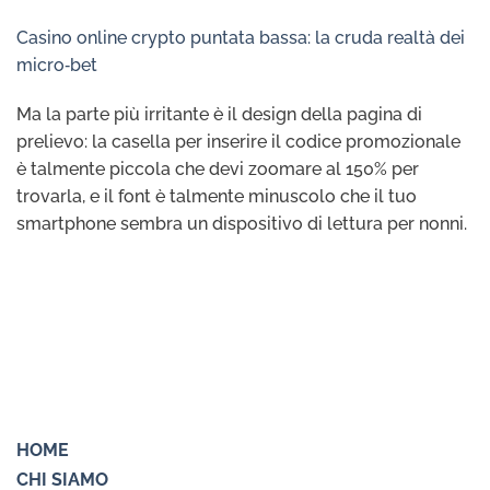
Casino online crypto puntata bassa: la cruda realtà dei
micro‑bet
Ma la parte più irritante è il design della pagina di
prelievo: la casella per inserire il codice promozionale
è talmente piccola che devi zoomare al 150% per
trovarla, e il font è talmente minuscolo che il tuo
smartphone sembra un dispositivo di lettura per nonni.
HOME
CHI SIAMO