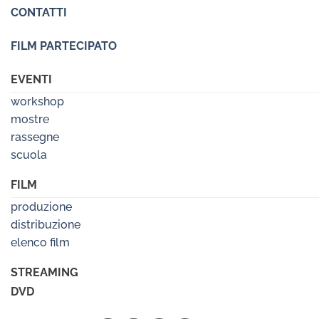
CONTATTI
FILM PARTECIPATO
EVENTI
workshop
mostre
rassegne
scuola
FILM
produzione
distribuzione
elenco film
STREAMING
DVD