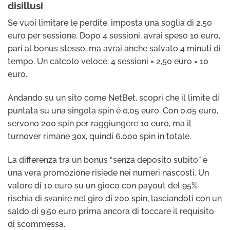
disillusi
Se vuoi limitare le perdite, imposta una soglia di 2,50
euro per sessione. Dopo 4 sessioni, avrai speso 10 euro,
pari al bonus stesso, ma avrai anche salvato 4 minuti di
tempo. Un calcolo veloce: 4 sessioni × 2,50 euro = 10
euro.
Andando su un sito come NetBet, scopri che il limite di
puntata su una singola spin è 0,05 euro. Con 0,05 euro,
servono 200 spin per raggiungere 10 euro, ma il
turnover rimane 30x, quindi 6.000 spin in totale.
La differenza tra un bonus “senza deposito subito” e
una vera promozione risiede nei numeri nascosti. Un
valore di 10 euro su un gioco con payout del 95%
rischia di svanire nel giro di 200 spin, lasciandoti con un
saldo di 9,50 euro prima ancora di toccare il requisito
di scommessa.