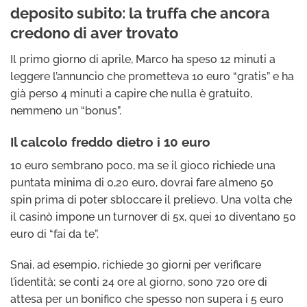
deposito subito: la truffa che ancora
credono di aver trovato
Il primo giorno di aprile, Marco ha speso 12 minuti a
leggere l’annuncio che prometteva 10 euro “gratis” e ha
già perso 4 minuti a capire che nulla è gratuito,
nemmeno un “bonus”.
Il calcolo freddo dietro i 10 euro
10 euro sembrano poco, ma se il gioco richiede una
puntata minima di 0,20 euro, dovrai fare almeno 50
spin prima di poter sbloccare il prelievo. Una volta che
il casinò impone un turnover di 5x, quei 10 diventano 50
euro di “fai da te”.
Snai, ad esempio, richiede 30 giorni per verificare
l’identità; se conti 24 ore al giorno, sono 720 ore di
attesa per un bonifico che spesso non supera i 5 euro