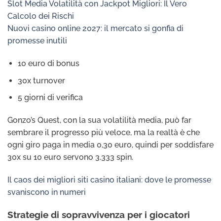
Slot Media Volatilità con Jackpot Migliori: Il Vero
Calcolo dei Rischi
Nuovi casino online 2027: il mercato si gonfia di
promesse inutili
10 euro di bonus
30x turnover
5 giorni di verifica
Gonzo’s Quest, con la sua volatilità media, può far
sembrare il progresso più veloce, ma la realtà è che
ogni giro paga in media 0,30 euro, quindi per soddisfare
30x su 10 euro servono 3.333 spin.
Il caos dei migliori siti casino italiani: dove le promesse
svaniscono in numeri
Strategie di sopravvivenza per i giocatori