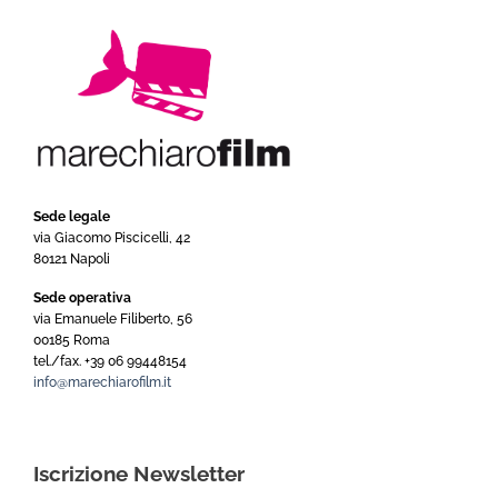
Sede legale
via Giacomo Piscicelli, 42
80121 Napoli
Sede operativa
via Emanuele Filiberto, 56
00185 Roma
tel./fax. +39 06 99448154
info@marechiarofilm.it
Iscrizione Newsletter