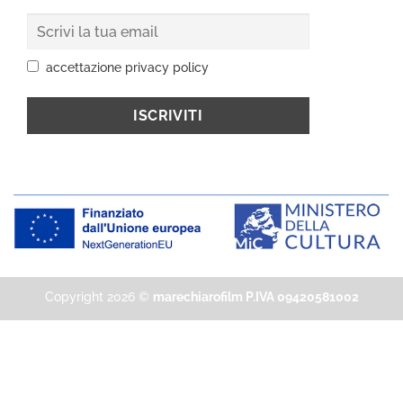
accettazione privacy policy
Copyright 2026 ©
marechiarofilm P.IVA 09420581002