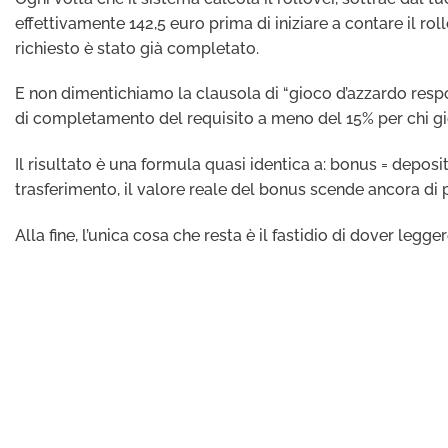
effettivamente 142,5 euro prima di iniziare a contare il rol
richiesto è stato già completato.
E non dimentichiamo la clausola di “gioco d’azzardo respo
di completamento del requisito a meno del 15% per chi gioc
Il risultato è una formula quasi identica a: bonus = deposit
trasferimento, il valore reale del bonus scende ancora d
Alla fine, l’unica cosa che resta è il fastidio di dover leg