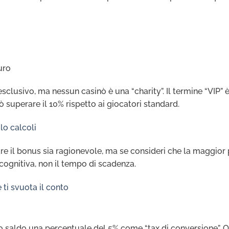
uro
sclusivo, ma nessun casinò è una “charity”. Il termine “VIP”
ò superare il 10% rispetto ai giocatori standard.
olo calcoli
zare il bonus sia ragionevole, ma se consideri che la maggior
 cognitiva, non il tempo di scadenza.
 ti svuota il conto
tuo saldo una percentuale del 5% come “tax di conversione”. Qu