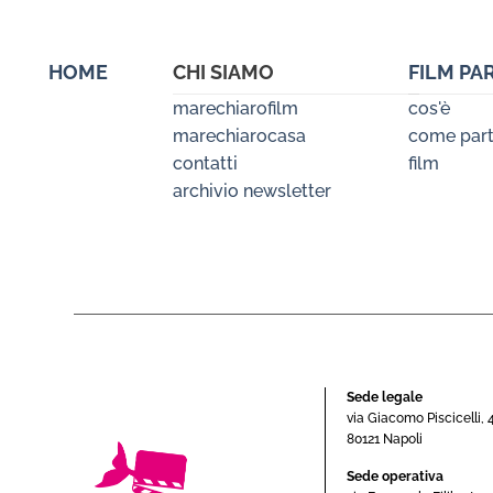
HOME
CHI SIAMO
FILM PA
marechiarofilm
cos'è
marechiarocasa
come part
contatti
film
archivio newsletter
Sede legale
via Giacomo Piscicelli, 
80121 Napoli
Sede operativa