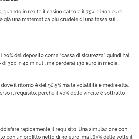
 quando in realtà il casinò calcola il 75% di 100 euro
 è già una matematica più crudele di una tassa sul
l 20% del deposito come “cassa di sicurezza”, quindi hai
o di 30x in 40 minuti, ma perderai 130 euro in media,
dove il ritorno è del 96,5% ma la volatilità è media‑alta.
rso il requisito, perché il 50% delle vincite è sottratto
oddisfare rapidamente il requisito. Una simulazione con
o con un profitto netto di 30 euro, ma l’89% delle volte il