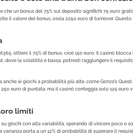
 che un bonus del 75% sul deposito significhi 75 euro gratis,
te il valore del bonus, ossia 2250 euro di turnover. Questo
a
, ottieni il 75% di bonus, cioè 150 euro. Il casinò blocca i
, dove la volatilità è bassa, potresti raggiungere il requisit
a anche ai giochi a probabilità più alte, come Gonzo’s Quest, 
se 250 euro di puntata, ma il casinò conteggia solo 125 euro ve
oro limiti
su giochi con alta variabilità, sperando di vincere poco e s
arianza porta a un 12% di probabilità di superare il requisit