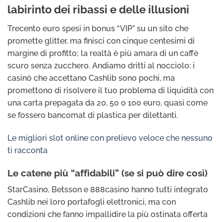
labirinto dei ribassi e delle illusioni
Trecento euro spesi in bonus “VIP” su un sito che
promette glitter, ma finisci con cinque centesimi di
margine di profitto; la realtà è più amara di un caffè
scuro senza zucchero. Andiamo dritti al nocciolo: i
casinò che accettano Cashlib sono pochi, ma
promettono di risolvere il tuo problema di liquidità con
una carta prepagata da 20, 50 o 100 euro, quasi come
se fossero bancomat di plastica per dilettanti.
Le migliori slot online con prelievo veloce che nessuno
ti racconta
Le catene più “affidabili” (se si può dire così)
StarCasino, Betsson e 888casino hanno tutti integrato
Cashlib nei loro portafogli elettronici, ma con
condizioni che fanno impallidire la più ostinata offerta