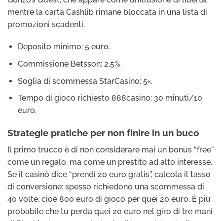
mentre la carta Cashlib rimane bloccata in una lista di
promozioni scadenti.
Deposito minimo: 5 euro.
Commissione Betsson: 2,5%.
Soglia di scommessa StarCasino: 5×.
Tempo di gioco richiesto 888casino: 30 minuti/10
euro.
Strategie pratiche per non finire in un buco
Il primo trucco è di non considerare mai un bonus “free”
come un regalo, ma come un prestito ad alto interesse.
Se il casinò dice “prendi 20 euro gratis”, calcola il tasso
di conversione: spesso richiedono una scommessa di
40 volte, cioè 800 euro di gioco per quei 20 euro. È più
probabile che tu perda quei 20 euro nel giro di tre mani