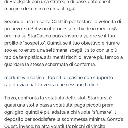
di Blackjack con una strategia di base, dato che il
margine del casinò è circa il 0,5%.
Secondo, usa la carta Cashlib per testare la velocità di
prelievo: su Betsson il processo richiede in media 48
ore, ma su StarCasino può arrivare a 72 ore se il tuo
profilo è “sospetto”. Quindi, se il tuo obiettivo è ritirare
100 euro entro una settimana, scegli il sito con la più
rapida tempistica, altrimenti rischi di avere più tempo a
guardare la stessa schermata di conferma.
merkur-win casino I top siti di casinò con supporto
rapido via chat: la verità che nessuno ti dice
Terzo, confronta la volatilità delle slot. Starburst è
quasi una slot a bassa volatilità, paga piccoli premi
ogni giro, quindi è più adatta a chi vuole “sfumare” il
deposito per soddisfare la scommessa minima. Gonzo’s
Quest, invece, ha alta volatilità: picchi di vincita