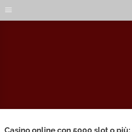
Salta
ai
contenuti
Casino online con 5000 slot o più: 