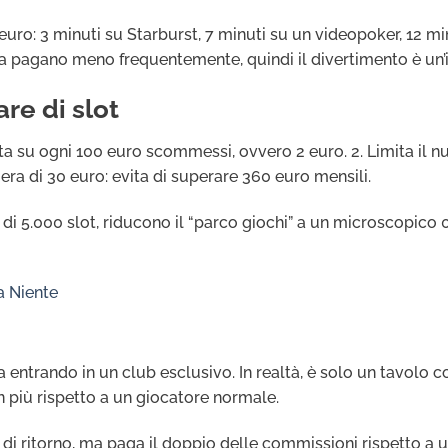
uro: 3 minuti su Starburst, 7 minuti su un videopoker, 12 min
 ma pagano meno frequentemente, quindi il divertimento è un’i
re di slot
ita su ogni 100 euro scommessi, ovvero 2 euro. 2. Limita il nu
era di 30 euro: evita di superare 360 euro mensili.
 5.000 slot, riducono il “parco giochi” a un microscopico 0,0
a Niente
ta entrando in un club esclusivo. In realtà, è solo un tavolo
più rispetto a un giocatore normale.
i ritorno, ma paga il doppio delle commissioni rispetto a un c