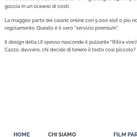
goccia in un oceano di costi.
La maggior parte dei casinò online con 5.000 slot o più non
regolamento. Questo è il vero “servizio premium”.
Il design della UI spesso nasconde il pulsante “Ritira vincit
Cazzo, davvero, chi decide di tenere il testo così piccolo?
HOME
CHI SIAMO
FILM PA