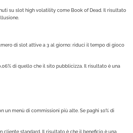
uti su slot high volatility come Book of Dead. Il risultato
llusione.
mero di slot attive a 3 al giorno: riduci il tempo di gioco
6% di quello che il sito pubblicizza. Il risultato è una
 con un menù di commissioni più alte. Se paghi 10% di
liente standard. Il risultato è che il beneficio è una