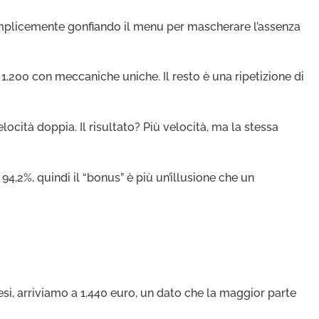
emplicemente gonfiando il menu per mascherare l’assenza
lo 1.200 con meccaniche uniche. Il resto è una ripetizione di
locità doppia. Il risultato? Più velocità, ma la stessa
 94,2%, quindi il “bonus” è più un’illusione che un
i, arriviamo a 1.440 euro, un dato che la maggior parte