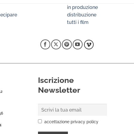
in produzione
ecipare
distribuzione
tutti i film
Iscrizione
Newsletter
42
56
accettazione privacy policy
4