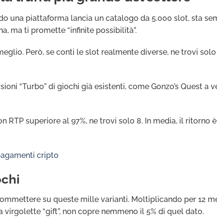
do una piattaforma lancia un catalogo da 5.000 slot, sta s
, ma ti promette “infinite possibilità”.
è meglio. Però, se conti le slot realmente diverse, ne trovi so
sioni “Turbo” di giochi già esistenti, come Gonzo’s Quest a ve
n RTP superiore al 97%, ne trovi solo 8. In media, il ritorno è
pagamenti cripto
ochi
mmettere su queste mille varianti. Moltiplicando per 12 mes
tra virgolette “gift”, non copre nemmeno il 5% di quel dato.