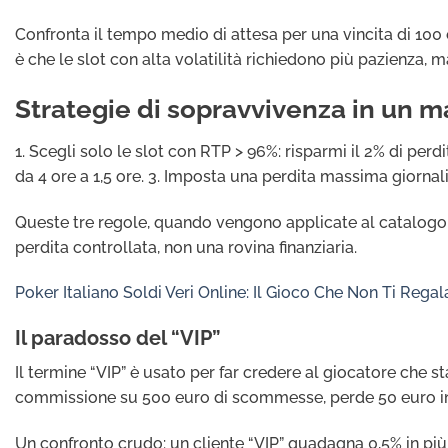
Confronta il tempo medio di attesa per una vincita di 100 e
è che le slot con alta volatilità richiedono più pazienza,
Strategie di sopravvivenza in un ma
1. Scegli solo le slot con RTP > 96%: risparmi il 2% di perd
da 4 ore a 1,5 ore. 3. Imposta una perdita massima giornali
Queste tre regole, quando vengono applicate al catalogo di
perdita controllata, non una rovina finanziaria.
Poker Italiano Soldi Veri Online: Il Gioco Che Non Ti Regal
Il paradosso del “VIP”
Il termine “VIP” è usato per far credere al giocatore che s
commissione su 500 euro di scommesse, perde 50 euro in 
Un confronto crudo: un cliente “VIP” guadagna 0,5% in più d