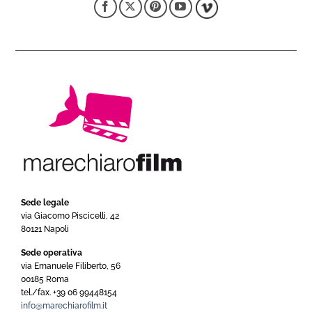
Sede legale
via Giacomo Piscicelli, 42
80121 Napoli
Sede operativa
via Emanuele Filiberto, 56
00185 Roma
tel./fax. +39 06 99448154
info@marechiarofilm.it