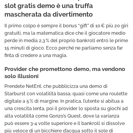
slot gratis demo è una truffa
mascherata da divertimento
Il primo colpo è sempre il bonus “gift” di 10 € più 20 giri
gratuiti, ma la matematica dice che il giocatore medio
perde in media 2,3 % del proprio bankroll entro le prime
15 minuti di gioco. Ecco perché ne parliamo senza far
finta di credere a una magia.
Provider che promettono demo, ma vendono
solo illusioni
Prendete NetEnt, che pubblicizza una demo di
Starburst con volatilità bassa, quasi come una roulette
digitale a 5 % di margine. In pratica, l’utente si abitua a
una crescita lenta, poi il provider lo sposta su giochi ad
alta volatilità come Gonzo’s Quest, dove la varianza
può essere 3‑4 volte superiore e il bankroll si dissolve
più veloce di un bicchiere d’acqua sotto il sole di