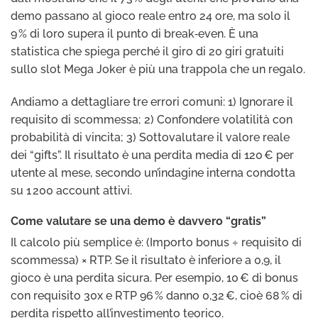
demo passano al gioco reale entro 24 ore, ma solo il
9 % di loro supera il punto di break‑even. È una
statistica che spiega perché il giro di 20 giri gratuiti
sullo slot Mega Joker è più una trappola che un regalo.
Andiamo a dettagliare tre errori comuni: 1) Ignorare il
requisito di scommessa; 2) Confondere volatilità con
probabilità di vincita; 3) Sottovalutare il valore reale
dei “gifts”. Il risultato è una perdita media di 120 € per
utente al mese, secondo un’indagine interna condotta
su 1 200 account attivi.
Come valutare se una demo è davvero “gratis”
Il calcolo più semplice è: (Importo bonus ÷ requisito di
scommessa) × RTP. Se il risultato è inferiore a 0,9, il
gioco è una perdita sicura. Per esempio, 10 € di bonus
con requisito 30x e RTP 96 % danno 0,32 €, cioè 68 % di
perdita rispetto all’investimento teorico.