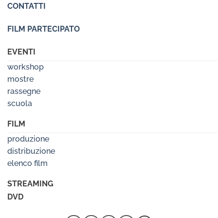
CONTATTI
FILM PARTECIPATO
EVENTI
workshop
mostre
rassegne
scuola
FILM
produzione
distribuzione
elenco film
STREAMING
DVD