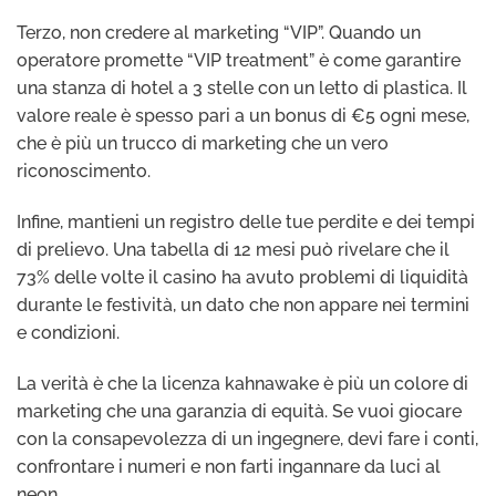
Terzo, non credere al marketing “VIP”. Quando un
operatore promette “VIP treatment” è come garantire
una stanza di hotel a 3 stelle con un letto di plastica. Il
valore reale è spesso pari a un bonus di €5 ogni mese,
che è più un trucco di marketing che un vero
riconoscimento.
Infine, mantieni un registro delle tue perdite e dei tempi
di prelievo. Una tabella di 12 mesi può rivelare che il
73% delle volte il casino ha avuto problemi di liquidità
durante le festività, un dato che non appare nei termini
e condizioni.
La verità è che la licenza kahnawake è più un colore di
marketing che una garanzia di equità. Se vuoi giocare
con la consapevolezza di un ingegnere, devi fare i conti,
confrontare i numeri e non farti ingannare da luci al
neon.