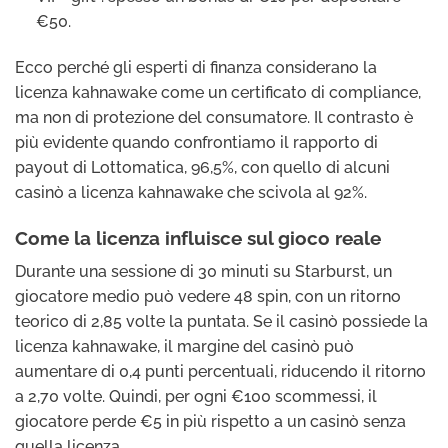
€50.
Ecco perché gli esperti di finanza considerano la
licenza kahnawake come un certificato di compliance,
ma non di protezione del consumatore. Il contrasto è
più evidente quando confrontiamo il rapporto di
payout di Lottomatica, 96,5%, con quello di alcuni
casinò a licenza kahnawake che scivola al 92%.
Come la licenza influisce sul gioco reale
Durante una sessione di 30 minuti su Starburst, un
giocatore medio può vedere 48 spin, con un ritorno
teorico di 2,85 volte la puntata. Se il casinò possiede la
licenza kahnawake, il margine del casinò può
aumentare di 0,4 punti percentuali, riducendo il ritorno
a 2,70 volte. Quindi, per ogni €100 scommessi, il
giocatore perde €5 in più rispetto a un casinò senza
quella licenza.