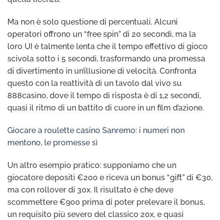
Ma non è solo questione di percentuali. Alcuni
operatori offrono un “free spin” di 20 secondi, ma la
loro UI è talmente lenta che il tempo effettivo di gioco
scivola sotto i 5 secondi, trasformando una promessa
di divertimento in un’illusione di velocità. Confronta
questo con la reattività di un tavolo dal vivo su
888casino, dove il tempo di risposta è di 1,2 secondi,
quasi il ritmo di un battito di cuore in un film d’azione.
Giocare a roulette casino Sanremo: i numeri non
mentono, le promesse sì
Un altro esempio pratico: supponiamo che un
giocatore depositi €200 e riceva un bonus “gift” di €30,
ma con rollover di 30x. Il risultato è che deve
scommettere €900 prima di poter prelevare il bonus,
un requisito più severo del classico 20x, e quasi