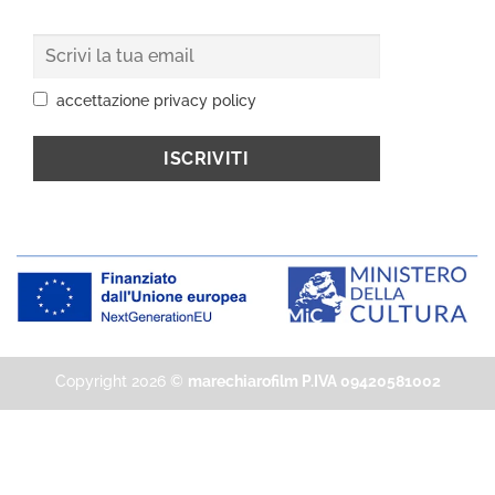
accettazione privacy policy
Copyright 2026 ©
marechiarofilm P.IVA 09420581002