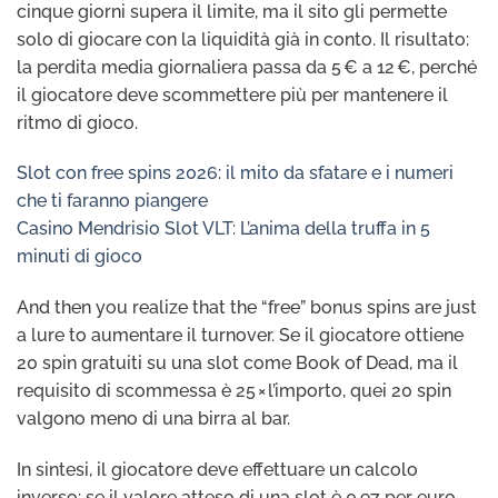
cinque giorni supera il limite, ma il sito gli permette
solo di giocare con la liquidità già in conto. Il risultato:
la perdita media giornaliera passa da 5 € a 12 €, perché
il giocatore deve scommettere più per mantenere il
ritmo di gioco.
Slot con free spins 2026: il mito da sfatare e i numeri
che ti faranno piangere
Casino Mendrisio Slot VLT: L’anima della truffa in 5
minuti di gioco
And then you realize that the “free” bonus spins are just
a lure to aumentare il turnover. Se il giocatore ottiene
20 spin gratuiti su una slot come Book of Dead, ma il
requisito di scommessa è 25 × l’importo, quei 20 spin
valgono meno di una birra al bar.
In sintesi, il giocatore deve effettuare un calcolo
inverso: se il valore atteso di una slot è 0,97 per euro