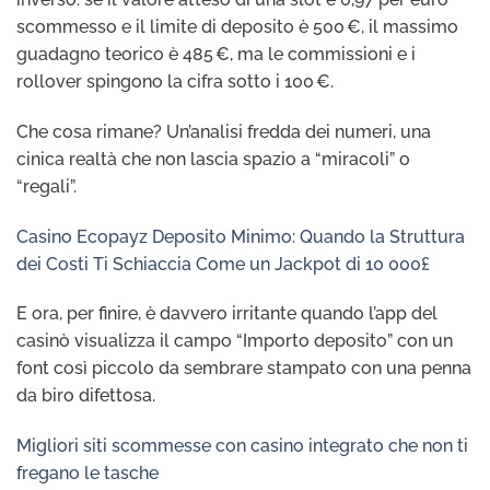
scommesso e il limite di deposito è 500 €, il massimo
guadagno teorico è 485 €, ma le commissioni e i
rollover spingono la cifra sotto i 100 €.
Che cosa rimane? Un’analisi fredda dei numeri, una
cinica realtà che non lascia spazio a “miracoli” o
“regali”.
Casino Ecopayz Deposito Minimo: Quando la Struttura
dei Costi Ti Schiaccia Come un Jackpot di 10 000£
E ora, per finire, è davvero irritante quando l’app del
casinò visualizza il campo “Importo deposito” con un
font così piccolo da sembrare stampato con una penna
da biro difettosa.
Migliori siti scommesse con casino integrato che non ti
fregano le tasche