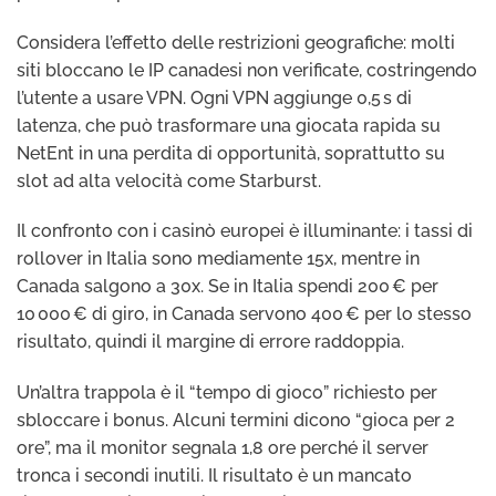
Considera l’effetto delle restrizioni geografiche: molti
siti bloccano le IP canadesi non verificate, costringendo
l’utente a usare VPN. Ogni VPN aggiunge 0,5 s di
latenza, che può trasformare una giocata rapida su
NetEnt in una perdita di opportunità, soprattutto su
slot ad alta velocità come Starburst.
Il confronto con i casinò europei è illuminante: i tassi di
rollover in Italia sono mediamente 15x, mentre in
Canada salgono a 30x. Se in Italia spendi 200 € per
10 000 € di giro, in Canada servono 400 € per lo stesso
risultato, quindi il margine di errore raddoppia.
Un’altra trappola è il “tempo di gioco” richiesto per
sbloccare i bonus. Alcuni termini dicono “gioca per 2
ore”, ma il monitor segnala 1,8 ore perché il server
tronca i secondi inutili. Il risultato è un mancato