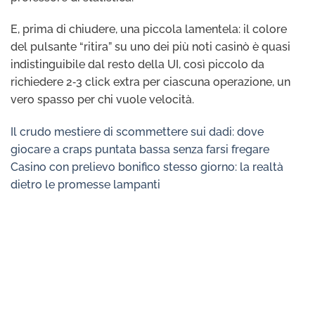
E, prima di chiudere, una piccola lamentela: il colore
del pulsante “ritira” su uno dei più noti casinò è quasi
indistinguibile dal resto della UI, così piccolo da
richiedere 2‑3 click extra per ciascuna operazione, un
vero spasso per chi vuole velocità.
Il crudo mestiere di scommettere sui dadi: dove
giocare a craps puntata bassa senza farsi fregare
Casino con prelievo bonifico stesso giorno: la realtà
dietro le promesse lampanti