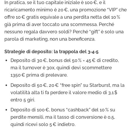
In pratica, se il tuo capitale iniziale è 100 €, e il
ricaricamento minimo è 20 €, una promozione “VIP” che
offre 10 € gratis equivale a una perdita netta del 10 %
già prima di aver toccato una scommessa. Perché
nessuno regala davvero soldi? Perché “gift” è solo una
parola di marketing, non una beneficenza.
Strategie di deposito: la trappola del 3‑4‑5
Deposito di 30 €, bonus del 50 % = 45 € di credito,
ma il turnover è 30x, quindi devi scommettere
1350 € prima di prelevare.
Deposito di 50 €, 20 € “free spin” su Starburst, ma la
volatilità alta ti fa perdere il valore medio di 3,1 $
entro 5 giri.
Deposito di 100 €, bonus “cashback” del 10 % su
perdite mensili, ma il tasso di conversione è 0,5,
quindi ricevi solo 5 € indietro.