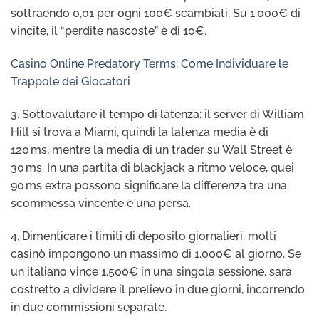
sottraendo 0,01 per ogni 100€ scambiati. Su 1.000€ di
vincite, il “perdite nascoste” è di 10€.
Casino Online Predatory Terms: Come Individuare le
Trappole dei Giocatori
3. Sottovalutare il tempo di latenza: il server di William
Hill si trova a Miami, quindi la latenza media è di
120 ms, mentre la media di un trader su Wall Street è
30 ms. In una partita di blackjack a ritmo veloce, quei
90 ms extra possono significare la differenza tra una
scommessa vincente e una persa.
4. Dimenticare i limiti di deposito giornalieri: molti
casinò impongono un massimo di 1.000€ al giorno. Se
un italiano vince 1.500€ in una singola sessione, sarà
costretto a dividere il prelievo in due giorni, incorrendo
in due commissioni separate.