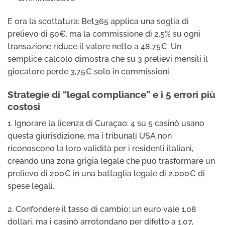
E ora la scottatura: Bet365 applica una soglia di
prelievo di 50€, ma la commissione di 2,5% su ogni
transazione riduce il valore netto a 48,75€. Un
semplice calcolo dimostra che su 3 prelievi mensili il
giocatore perde 3,75€ solo in commissioni.
Strategie di “legal compliance” e i 5 errori più
costosi
1. Ignorare la licenza di Curaçao: 4 su 5 casinò usano
questa giurisdizione, ma i tribunali USA non
riconoscono la loro validità per i residenti italiani,
creando una zona grigia legale che può trasformare un
prelievo di 200€ in una battaglia legale di 2.000€ di
spese legali.
2. Confondere il tasso di cambio: un euro vale 1,08
dollari, ma i casinò arrotondano per difetto a 1,07,