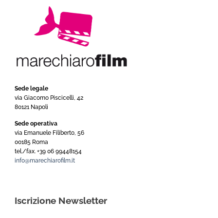
Sede legale
via Giacomo Piscicelli, 42
80121 Napoli
Sede operativa
via Emanuele Filiberto, 56
00185 Roma
tel./fax. +39 06 99448154
info@marechiarofilm.it
Iscrizione Newsletter