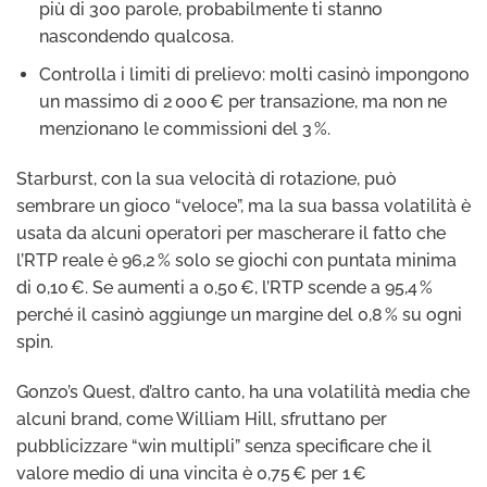
più di 300 parole, probabilmente ti stanno
nascondendo qualcosa.
Controlla i limiti di prelievo: molti casinò impongono
un massimo di 2 000 € per transazione, ma non ne
menzionano le commissioni del 3 %.
Starburst, con la sua velocità di rotazione, può
sembrare un gioco “veloce”, ma la sua bassa volatilità è
usata da alcuni operatori per mascherare il fatto che
l’RTP reale è 96,2 % solo se giochi con puntata minima
di 0,10 €. Se aumenti a 0,50 €, l’RTP scende a 95,4 %
perché il casinò aggiunge un margine del 0,8 % su ogni
spin.
Gonzo’s Quest, d’altro canto, ha una volatilità media che
alcuni brand, come William Hill, sfruttano per
pubblicizzare “win multipli” senza specificare che il
valore medio di una vincita è 0,75 € per 1 €