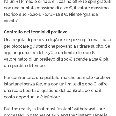
ha un RTP medio di 94 % e il casinò offre 10 spin gratuiti
con una puntata massima di 0,20 €, il valore massimo
teorico è 10 × 0,20 € × 0,94 = 1,88 €. Niente “grande
vincita”.
Controllo dei termini di prelievo
Una regola di prelievo di 48 ore è spesso più una scusa
per bloccare gli utenti che provano a ritirare subito. Se
aggiungi una fee del 2,5 % e un limite di 1 000 €, il
valore netto di un prelievo di 200 € scende a 195 € più
una perdita di tempo.
Per confrontare, una piattaforma che permette prelievi
istantanei senza fee, ma con un limite di 2 000 €, offre
una reale libertà di gestione del bankroll, perché il
costo opportunità è inferiore.
But the reality is that most “instant” withdrawals are
processed in batches of 24 h, and the “instant” label is