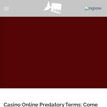
Salta
ai
contenuti
Casino Online Predatory Terms: Come