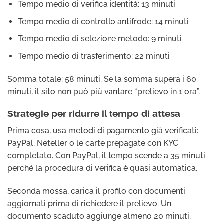
Tempo medio di verifica identità: 13 minuti
Tempo medio di controllo antifrode: 14 minuti
Tempo medio di selezione metodo: 9 minuti
Tempo medio di trasferimento: 22 minuti
Somma totale: 58 minuti. Se la somma supera i 60
minuti, il sito non può più vantare “prelievo in 1 ora”.
Strategie per ridurre il tempo di attesa
Prima cosa, usa metodi di pagamento già verificati:
PayPal, Neteller o le carte prepagate con KYC
completato. Con PayPal, il tempo scende a 35 minuti
perché la procedura di verifica è quasi automatica.
Seconda mossa, carica il profilo con documenti
aggiornati prima di richiedere il prelievo. Un
documento scaduto aggiunge almeno 20 minuti,