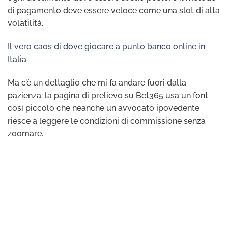
di pagamento deve essere veloce come una slot di alta
volatilità.
Il vero caos di dove giocare a punto banco online in
Italia
Ma c’è un dettaglio che mi fa andare fuori dalla
pazienza: la pagina di prelievo su Bet365 usa un font
così piccolo che neanche un avvocato ipovedente
riesce a leggere le condizioni di commissione senza
zoomare.