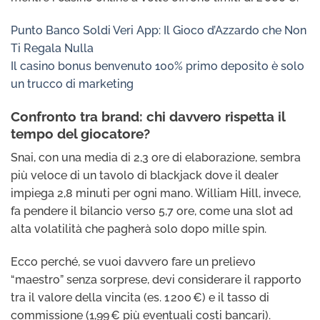
Punto Banco Soldi Veri App: Il Gioco d’Azzardo che Non
Ti Regala Nulla
Il casino bonus benvenuto 100% primo deposito è solo
un trucco di marketing
Confronto tra brand: chi davvero rispetta il
tempo del giocatore?
Snai, con una media di 2,3 ore di elaborazione, sembra
più veloce di un tavolo di blackjack dove il dealer
impiega 2,8 minuti per ogni mano. William Hill, invece,
fa pendere il bilancio verso 5,7 ore, come una slot ad
alta volatilità che pagherà solo dopo mille spin.
Ecco perché, se vuoi davvero fare un prelievo
“maestro” senza sorprese, devi considerare il rapporto
tra il valore della vincita (es. 1 200 €) e il tasso di
commissione (1,99 € più eventuali costi bancari).