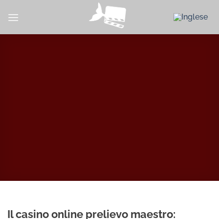
Salta
ai
contenuti
Il casino online prelievo maestro: