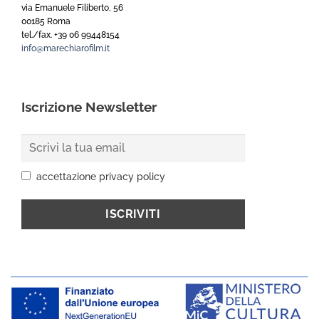
via Emanuele Filiberto, 56
00185 Roma
tel./fax. +39 06 99448154
info@marechiarofilm.it
Iscrizione Newsletter
accettazione privacy policy