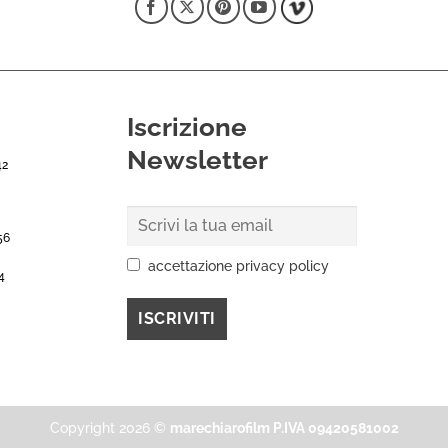
Iscrizione
Newsletter
42
56
accettazione privacy policy
4
Copyright 2026 ©
marechiarofilm P.IVA 09420581002