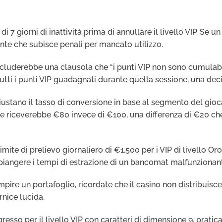
di 7 giorni di inattività prima di annullare il livello VIP. Se u
e che subisce penali per mancato utilizzo.
cluderebbe una clausola che “i punti VIP non sono cumulabili
tutti i punti VIP guadagnati durante quella sessione, una dec
iustano il tasso di conversione in base al segmento del gioca
e riceverebbe €80 invece di €100, una differenza di €20 che 
imite di prelievo giornaliero di €1.500 per i VIP di livello O
rimpiangere i tempi di estrazione di un bancomat malfunzionan
pire un portafoglio, ricordate che il casino non distribuisce
nice lucida.
gresso per il livello VIP con caratteri di dimensione 9, prati