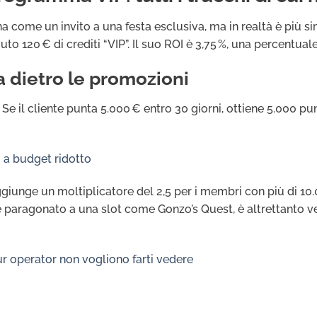
ome un invito a una festa esclusiva, ma in realtà è più sim
o 120 € di crediti “VIP”. Il suo ROI è 3,75 %, una percentuale
a dietro le promozioni
 il cliente punta 5.000 € entro 30 giorni, ottiene 5.000 punt
 a budget ridotto
iunge un moltiplicatore del 2,5 per i membri con più di 10.
 se paragonato a una slot come Gonzo’s Quest, è altrettanto 
our operator non vogliono farti vedere