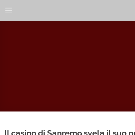
Salta
ai
contenuti
Il casino di Sanremo svela il suo p