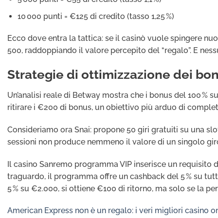
10 000 punti = €125 di credito (tasso 1,25 %)
Ecco dove entra la tattica: se il casinò vuole spingere nu
500, raddoppiando il valore percepito del “regalo”. E nessu
Strategie di ottimizzazione dei bon
Un’analisi reale di Betway mostra che i bonus del 100 % 
ritirare i €200 di bonus, un obiettivo più arduo di completa
Consideriamo ora Snai: propone 50 giri gratuiti su una slot 
sessioni non produce nemmeno il valore di un singolo giro. 
Il casino Sanremo programma VIP inserisce un requisito di
traguardo, il programma offre un cashback del 5 % su tutte
5 % su €2.000, si ottiene €100 di ritorno, ma solo se la p
American Express non è un regalo: i veri migliori casino 