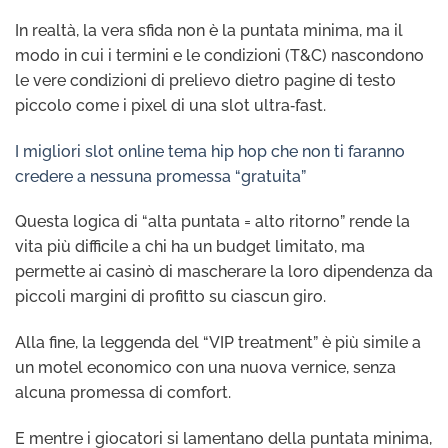
In realtà, la vera sfida non è la puntata minima, ma il
modo in cui i termini e le condizioni (T&C) nascondono
le vere condizioni di prelievo dietro pagine di testo
piccolo come i pixel di una slot ultra‑fast.
I migliori slot online tema hip hop che non ti faranno
credere a nessuna promessa “gratuita”
Questa logica di “alta puntata = alto ritorno” rende la
vita più difficile a chi ha un budget limitato, ma
permette ai casinò di mascherare la loro dipendenza da
piccoli margini di profitto su ciascun giro.
Alla fine, la leggenda del “VIP treatment” è più simile a
un motel economico con una nuova vernice, senza
alcuna promessa di comfort.
E mentre i giocatori si lamentano della puntata minima,