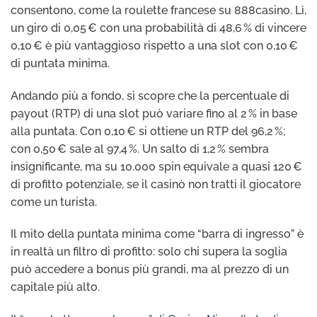
consentono, come la roulette francese su 888casino. Lì,
un giro di 0,05 € con una probabilità di 48,6 % di vincere
0,10 € è più vantaggioso rispetto a una slot con 0,10 €
di puntata minima.
Andando più a fondo, si scopre che la percentuale di
payout (RTP) di una slot può variare fino al 2 % in base
alla puntata. Con 0,10 € si ottiene un RTP del 96,2 %;
con 0,50 € sale al 97,4 %. Un salto di 1,2 % sembra
insignificante, ma su 10.000 spin equivale a quasi 120 €
di profitto potenziale, se il casinò non tratti il giocatore
come un turista.
Il mito della puntata minima come “barra di ingresso” è
in realtà un filtro di profitto: solo chi supera la soglia
può accedere a bonus più grandi, ma al prezzo di un
capitale più alto.