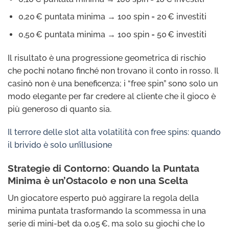
0,20 € puntata minima → 100 spin = 20 € investiti
0,50 € puntata minima → 100 spin = 50 € investiti
Il risultato è una progressione geometrica di rischio
che pochi notano finché non trovano il conto in rosso. Il
casinò non è una beneficenza; i “free spin” sono solo un
modo elegante per far credere al cliente che il gioco è
più generoso di quanto sia.
Il terrore delle slot alta volatilità con free spins: quando
il brivido è solo un’illusione
Strategie di Contorno: Quando la Puntata
Minima è un’Ostacolo e non una Scelta
Un giocatore esperto può aggirare la regola della
minima puntata trasformando la scommessa in una
serie di mini-bet da 0,05 €, ma solo su giochi che lo