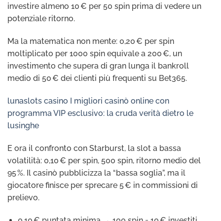
investire almeno 10 € per 50 spin prima di vedere un
potenziale ritorno.
Ma la matematica non mente: 0,20 € per spin
moltiplicato per 1000 spin equivale a 200 €, un
investimento che supera di gran lunga il bankroll
medio di 50 € dei clienti più frequenti su Bet365.
lunaslots casino I migliori casinò online con
programma VIP esclusivo: la cruda verità dietro le
lusinghe
E ora il confronto con Starburst, la slot a bassa
volatilità: 0,10 € per spin, 500 spin, ritorno medio del
95 %. Il casinò pubblicizza la “bassa soglia”, ma il
giocatore finisce per sprecare 5 € in commissioni di
prelievo.
0,10 € puntata minima → 100 spin = 10 € investiti