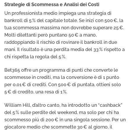
Strategie di Scommessa e Analisi dei Costi
Un professionista medio impiega una strategia di
bankroll di 5 % del capitale totale. Se inizi con 500 €, la
tua scommessa massima non dovrebbe superare 25 €.
Molti dilettanti però puntano 50 € a mano,
raddoppiando il rischio di rovinare il bankroll in due
mani. Il risultato è una perdita media del 33 % rispetto a
chi rispetta la regola del 5 %.
Bet365 offre un programma di punti che converte le
scommesse in crediti, ma la conversione è di 1 punto
per 0,01 € di crediti. Con 500 € di puntata, ottieni solo
5 € di credito, una resa di 1 %.
William Hill, d’altro canto, ha introdotto un “cashback”
del 5 % sulle perdite del weekend, ma solo per chi ha
scommesso più di 200 € in una singola sessione. Per un
giocatore medio che scommette 30 € al giorno, il