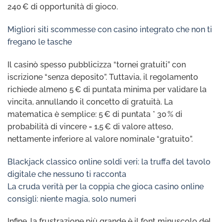
240 € di opportunità di gioco.
Migliori siti scommesse con casino integrato che non ti
fregano le tasche
Il casinò spesso pubblicizza “tornei gratuiti” con
iscrizione “senza deposito”. Tuttavia, il regolamento
richiede almeno 5 € di puntata minima per validare la
vincita, annullando il concetto di gratuità. La
matematica è semplice: 5 € di puntata * 30 % di
probabilità di vincere = 1,5 € di valore atteso,
nettamente inferiore al valore nominale “gratuito”.
Blackjack classico online soldi veri: la truffa del tavolo
digitale che nessuno ti racconta
La cruda verità per la coppia che gioca casino online
consigli: niente magia, solo numeri
Infine, la frustrazione più grande è il font minuscolo del