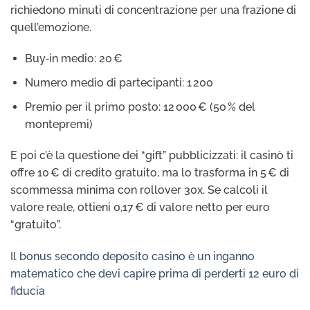
richiedono minuti di concentrazione per una frazione di
quell’emozione.
Buy‑in medio: 20 €
Numero medio di partecipanti: 1 200
Premio per il primo posto: 12 000 € (50 % del
montepremi)
E poi c’è la questione dei “gift” pubblicizzati: il casinò ti
offre 10 € di credito gratuito, ma lo trasforma in 5 € di
scommessa minima con rollover 30x. Se calcoli il
valore reale, ottieni 0,17 € di valore netto per euro
“gratuito”.
Il bonus secondo deposito casino è un inganno
matematico che devi capire prima di perderti 12 euro di
fiducia