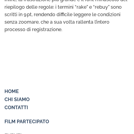
riepilogo delle regole: i termini “rake” e “rebuy” sono
scritti in 9 pt, rendendo difficile leggere le condizioni
senza zoomare, che a sua volta rallenta l’intero
processo di registrazione.
HOME
CHI SIAMO
CONTATTI
FILM PARTECIPATO