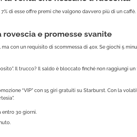
il 7% di esse offre premi che valgono davvero più di un caffè.
a rovescia e promesse svanite
 ma con un requisito di scommessa di 40x. Se giochi 5 minuti
sito”. Il trucco? Il saldo è bloccato finché non raggiungi un
ione “VIP” con 15 giri gratuiti su Starburst. Con la volatilit
tesia”.
entro 30 giorni.
nuto.