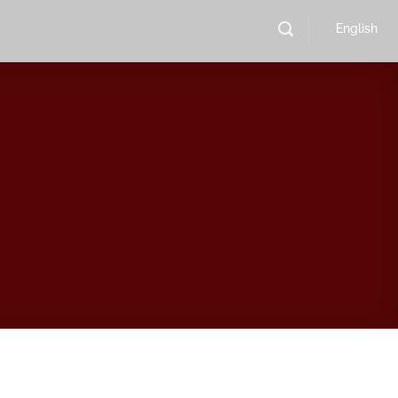
English