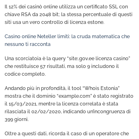
Il 12% dei casinò online utilizza un certificato SSL con
chiave RSA da 2048 bit; la stessa percentuale di questi
siti usa un vero controllo di licenza estone.
Casino online Neteller limiti: la cruda matematica che
nessuno ti racconta
Una scorciatoia è la query “site:.gov.ee licenza casino”
che restituisce 57 risultati, ma solo 9 includono il
codice completo.
Andando più in profondità, il tool “Whois Estonia”
mostra che il dominio “example.com” è stato registrato
il 15/03/2021, mentre la licenza correlata è stata
rilasciata il 02/02/2020, indicando un’incongruenza di
399 giorni.
Oltre a questi dati, ricorda il caso di un operatore che