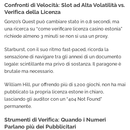
Confronti di Velocità: Slot ad Alta Volatilità vs.
Verifica della Licenza
Gonzo’s Quest può cambiare stato in 0,8 secondi, ma
una ricerca su “come verificare licenza casino estonia”
richiede almeno 3 minuti se non si usa un proxy.
Starburst, con il suo ritmo fast‑paced, ricorda la
sensazione di navigare tra gli annexi di un documento
legale: scintillante ma privo di sostanza. Il paragone è
brutale ma necessario.
William Hill, pur offrendo più di 1.200 giochi, non ha mai
pubblicato la propria licenza estone in chiaro,
lasciando gli auditor con un “404 Not Found”
permanente.
Strumenti di Verifica: Quando i Numeri
Parlano più dei Pubblicitari