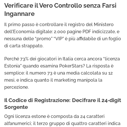
Verificare il Vero Controllo senza Farsi
Ingannare
Il primo passo è controllare il registro del Ministero
dell’Economia digitale: 2.000 pagine PDF indicizzate, e
nessuna delle “promo” “VIP” è più affidabile di un foglio
di carta strappato.
Perché 73% dei giocatori in Italia cerca ancora “licenza
Estonia” quando esamina PokerStars? La risposta è
semplice: il numero 73 è una media calcolata su 12
mesi, e indica quanto il marketing manipola la
percezione.
Il Codice di Registrazione: Decifrare il 24‑digit
Sorgente
Ogni licenza estone è composta da 24 caratteri
alfanumerici; il terzo gruppo di quattro caratteri indica