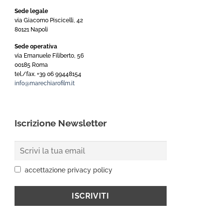
Sede legale
via Giacomo Piscicelli, 42
80121 Napoli
Sede operativa
via Emanuele Filiberto, 56
00185 Roma
tel./fax. +39 06 99448154
info@marechiarofilm.it
Iscrizione Newsletter
accettazione privacy policy