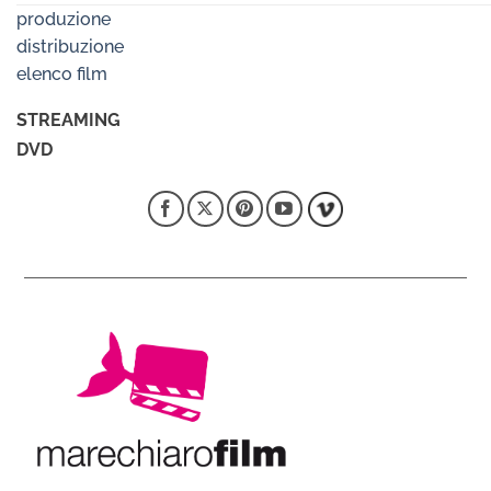
produzione
distribuzione
elenco film
STREAMING
DVD