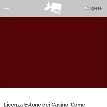
Salta
ai
contenuti
Licenza Estone dei Casino: Come