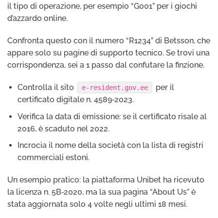
il tipo di operazione, per esempio “G001” per i giochi
d’azzardo online.
Confronta questo con il numero “R1234” di Betsson, che
appare solo su pagine di supporto tecnico. Se trovi una
corrispondenza, sei a 1 passo dal confutare la finzione.
Controlla il sito
per il
e-resident.gov.ee
certificato digitale n. 4589‑2023.
Verifica la data di emissione: se il certificato risale al
2016, è scaduto nel 2022.
Incrocia il nome della società con la lista di registri
commerciali estoni.
Un esempio pratico: la piattaforma Unibet ha ricevuto
la licenza n. 5B‑2020, ma la sua pagina “About Us” è
stata aggiornata solo 4 volte negli ultimi 18 mesi.