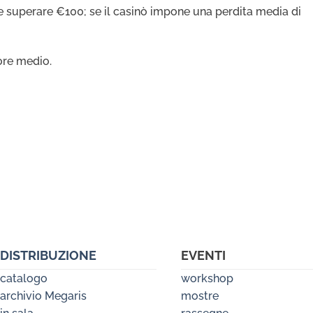
bbe superare €100; se il casinò impone una perdita media di
tore medio.
DISTRIBUZIONE
EVENTI
catalogo
workshop
archivio Megaris
mostre