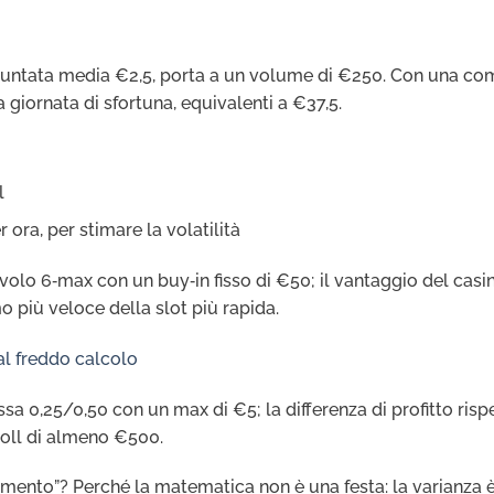
untata media €2,5, porta a un volume di €250. Con una commi
a giornata di sfortuna, equivalenti a €37,5.
l
 ora, per stimare la volatilità
olo 6‑max con un buy‑in fisso di €50; il vantaggio del casinò
 più veloce della slot più rapida.
dal freddo calcolo
a 0,25/0,50 con un max di €5; la differenza di profitto rispe
roll di almeno €500.
timento”? Perché la matematica non è una festa: la varianza 