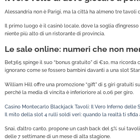
Alessandria non è Parigi, ma la città ha almeno tre tavoli 
Il primo luogo è il casinò locale, dove la soglia d’ingres
niente più alto di un ristorante di provincia.
Le sale online: numeri che non m
Bet365 spinge il suo “bonus gratuito” di €10, ma ricorda c
ignorano come se fossero bambini davanti a una slot Star
William Hill offre una promozione “gift” di 5 giri gratuiti s
perché la media di vincita è inferioriore al 0,06 per giro.
Casino Montecarlo Blackjack Tavoli: Il Vero Inferno dell
Il mito della slot 4 rulli soldi veri: quando la realtà ti sfida 
Snai, d’altro canto, propone un cash back del 5% sui tavoli
delle 7 settimane di un mese di alta stagione.