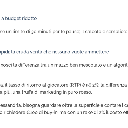
 a budget ridotto
ne un limite di 30 minuti per le pause; il calcolo è semplice: 
 rapidi: la cruda verità che nessuno vuole ammettere
 conosci la differenza tra un mazzo ben mescolato e un algori
a, il tasso di ritorno al giocatore (RTP) è 96,2%; la differen
ga più, una truffa di marketing in puro rosso.
sandria, bisogna guardare oltre la superficie e contare i ce
può richiedere €100 di buy‑in, ma con un rake di 2% il costo 