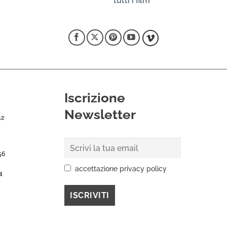
tutti i film
Iscrizione
Newsletter
42
56
accettazione privacy policy
4