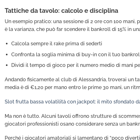
Tattiche da tavolo: calcolo e disciplina
Un esempio pratico: una sessione di 2 ore con 100 mani, p
è la varianza, che può far scendere il bankroll di 15% in un
Calcola sempre il rake prima di sederti
Confronta la soglia minima di buy-in con il tuo bankrol
Dividi il tempo di gioco per il numero medio di mani per
Andando fisicamente al club di Alessandria, troverai un tav
media è di €1,20 per mano entro le prime 30 mani, un ritmo
Slot frutta bassa volatilità con jackpot: il mito sfondato 
Ma non è tutto. Alcuni tavoli offrono strutture di scommess
giocatori professionisti osano considerare senza un bank
Perché i giocatori amatoriali si lamentano di “poco diver