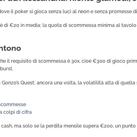
dove il poker si gioca senza luci al neon e senza promesse di 
so è di €20 in media; la quota di scommessa minima al tavolo 
entono
he il requisito di scommessa è 30x, cioè €300 di gioco prima 
burst.
u Gonzo’s Quest; ancora una volta, la volatilità alta di quella 
e Scommesse
a colpi di cifra
 cash, ma solo se la perdita mensile supera €200, un punto di