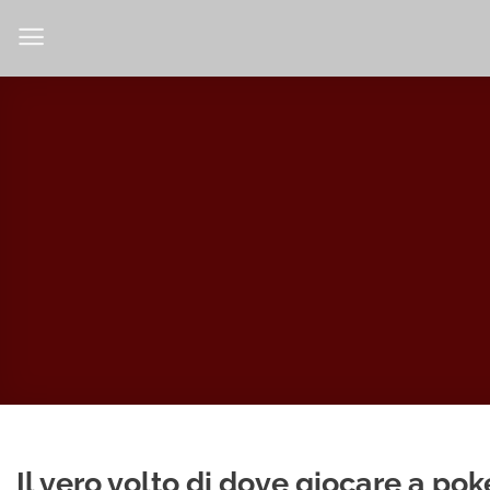
Salta
ai
contenuti
Il vero volto di dove giocare a po