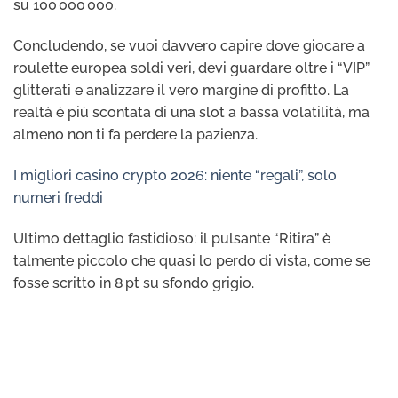
su 100 000 000.
Concludendo, se vuoi davvero capire dove giocare a
roulette europea soldi veri, devi guardare oltre i “VIP”
glitterati e analizzare il vero margine di profitto. La
realtà è più scontata di una slot a bassa volatilità, ma
almeno non ti fa perdere la pazienza.
I migliori casino crypto 2026: niente “regali”, solo
numeri freddi
Ultimo dettaglio fastidioso: il pulsante “Ritira” è
talmente piccolo che quasi lo perdo di vista, come se
fosse scritto in 8 pt su sfondo grigio.