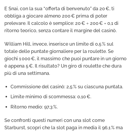
E Snai, con la sua “offerta di benvenuto” da 20 €, ti
obbliga a giocare almeno 200 € prima di poter
prelevare. Il calcolo è semplice: 20 € ÷ 200 € = 0,1 di
ritorno teorico, senza contare il margine del casinò.
William Hill, invece, inserisce un limite di 0,5 % sul
totale delle puntate giornaliere per la roulette. Se
giochi 1 000 €, il massimo che puoi puntare in un giorno
è appena 5 €. Il risultato? Un giro di roulette che dura
più di una settimana.
Commissione del casinò: 2,5 % su ciascuna puntata.
Limite minimo di scommessa: 0,10 €.
Ritorno medio: 97,3 %.
Se confronti questi numeri con una slot come
Starburst, scopri che la slot paga in media il 96,1 % ma