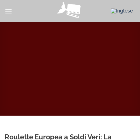
Salta
ai
contenuti
Roulette Europea a Soldi Veri: La