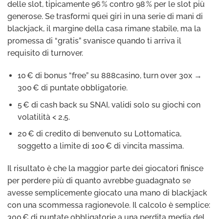
delle slot, tipicamente 96 % contro 98 % per le slot più
generose. Se trasformi quei giri in una serie di mani di
blackjack, il margine della casa rimane stabile, ma la
promessa di “gratis” svanisce quando ti arriva il
requisito di turnover.
10 € di bonus “free” su 888casino, turn over 30x →
300 € di puntate obbligatorie.
5 € di cash back su SNAI, validi solo su giochi con
volatilità < 2,5.
20 € di credito di benvenuto su Lottomatica,
soggetto a limite di 100 € di vincita massima.
Il risultato è che la maggior parte dei giocatori finisce
per perdere più di quanto avrebbe guadagnato se
avesse semplicemente giocato una mano di blackjack
con una scommessa ragionevole. Il calcolo è semplice:
300 € di puntate obbligatorie a una perdita media del