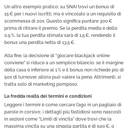
Un altro esempio pratico: su SNAI trovi un bonus di
15 € per i nuovi iscritti, ma è vincolato a un requisito di
scommessa di 20x. Questo significa puntare 300 €
prima di ritirare il premio. Se la perdita media è dello
0,5 %, la tua perdita stimata sarà di 1,5 €, rendendo il
bonus una perdita netta di 13,5 €.
Alla fine, la decisione di “giocare blackjack online
conviene” si riduce a un semplice bilancio: se il margine
della casa è inferiore al 1 % e il bonus non richiede più di
50x di turnover, allora può valere la pena. Altrimenti, si
tratta solo di marketing pomposo.
La fredda realtà dei termini e condizioni
Leggere i termini è come cercare l’ago in un pagliaio di
parole in corsivo; i dettagli più fastidiosi sono nascosti
in sezioni come “Limiti di vincita” dove trovi che la
massima vincita su una singola partita è di 500 €, o