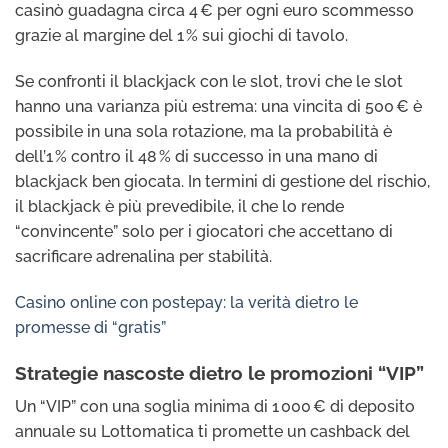
casinò guadagna circa 4 € per ogni euro scommesso
grazie al margine del 1 % sui giochi di tavolo.
Se confronti il blackjack con le slot, trovi che le slot
hanno una varianza più estrema: una vincita di 500 € è
possibile in una sola rotazione, ma la probabilità è
dell’1 % contro il 48 % di successo in una mano di
blackjack ben giocata. In termini di gestione del rischio,
il blackjack è più prevedibile, il che lo rende
“convincente” solo per i giocatori che accettano di
sacrificare adrenalina per stabilità.
Casino online con postepay: la verità dietro le
promesse di “gratis”
Strategie nascoste dietro le promozioni “VIP”
Un “VIP” con una soglia minima di 1 000 € di deposito
annuale su Lottomatica ti promette un cashback del