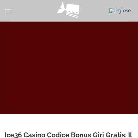
Salta
ai
contenuti
Ice36 Casino Codice Bonus Giri Gratis: Il