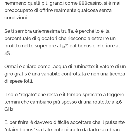
nemmeno quelli più grandi come 888casino, si è mai
preoccupato di offrire realmente qualcosa senza
condizioni.
Se ti sembra un’ennesima truffa, è perché lo è: la
percentuale di giocatori che riescono a estrarre un
profitto netto superiore al 5% dal bonus è inferiore al
4%.
Ormai è chiaro come l’acqua di rubinetto: il valore di un
giro gratis è una variabile controllata e non una licenza
di spese folli.
Il solo “regalo” che resta è il tempo sprecato a leggere
termini che cambiano più spesso di una roulette a 3.6
GHz.
E, per finire, è davvero difficile accettare che il pulsante
“claim bonus” sia talmente piccolo da farlo sembrare