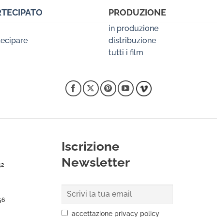
RTECIPATO
PRODUZIONE
in produzione
ecipare
distribuzione
tutti i film
Iscrizione
Newsletter
42
56
accettazione privacy policy