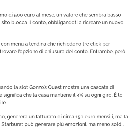
imo di 500 euro al mese, un valore che sembra basso
 sito blocca il conto, obbligandoti a ricreare un nuovo
, con menu a tendina che richiedono tre click per
 trovare l’opzione di chiusura del conto. Entrambe, però,
 Quando la slot Gonzo’s Quest mostra una cascata di
 significa che la casa mantiene il 4% su ogni giro. È lo
le.
co, genererà un fatturato di circa 150 euro mensili, ma la
u Starburst può generare più emozioni, ma meno soldi,