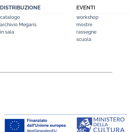
DISTRIBUZIONE
EVENTI
catalogo
workshop
archivio Megaris
mostre
in sala
rassegne
scuola