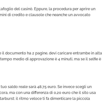
tafoglio del casinò. Eppure, la procedura per aprire un
rmini di credito e clausole che neanche un avvocato
 Se il documento ha 2 pagine, devi caricare entrambe in alta
il tempo medio di approvazione è 4 minuti, ma se il selfie è
 tuo saldo reale sarà 48,75 euro. Se invece scegli un
cora, ma con una differenza di 0,20 euro che il sito usa
tarburst: il ritmo veloce ti fa dimenticare la piccola