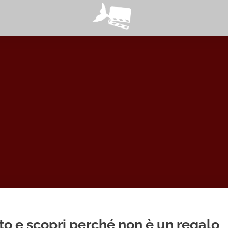
nto e scopri perché non è un regalo