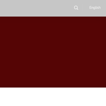
English