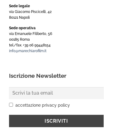
Sede legale
via Giacomo Piscicelli, 42
80121 Napoli
Sede operativa
via Emanuele Filiberto, 56
00185 Roma
tel./fax. +39 06 99448154
info@marechiarofilm.it
Iscrizione Newsletter
accettazione privacy policy