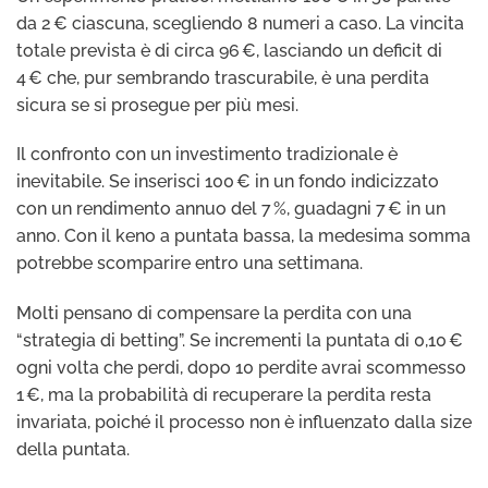
da 2 € ciascuna, scegliendo 8 numeri a caso. La vincita
totale prevista è di circa 96 €, lasciando un deficit di
4 € che, pur sembrando trascurabile, è una perdita
sicura se si prosegue per più mesi.
Il confronto con un investimento tradizionale è
inevitabile. Se inserisci 100 € in un fondo indicizzato
con un rendimento annuo del 7 %, guadagni 7 € in un
anno. Con il keno a puntata bassa, la medesima somma
potrebbe scomparire entro una settimana.
Molti pensano di compensare la perdita con una
“strategia di betting”. Se incrementi la puntata di 0,10 €
ogni volta che perdi, dopo 10 perdite avrai scommesso
1 €, ma la probabilità di recuperare la perdita resta
invariata, poiché il processo non è influenzato dalla size
della puntata.