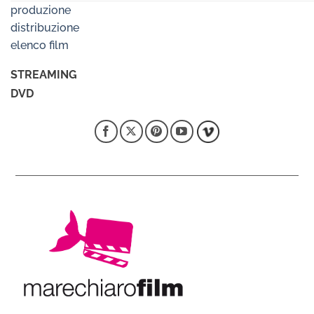
produzione
distribuzione
elenco film
STREAMING
DVD