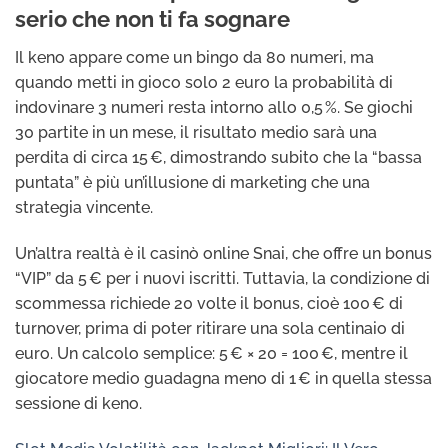
serio che non ti fa sognare
Il keno appare come un bingo da 80 numeri, ma
quando metti in gioco solo 2 euro la probabilità di
indovinare 3 numeri resta intorno allo 0,5 %. Se giochi
30 partite in un mese, il risultato medio sarà una
perdita di circa 15 €, dimostrando subito che la “bassa
puntata” è più un’illusione di marketing che una
strategia vincente.
Un’altra realtà è il casinò online Snai, che offre un bonus
“VIP” da 5 € per i nuovi iscritti. Tuttavia, la condizione di
scommessa richiede 20 volte il bonus, cioè 100 € di
turnover, prima di poter ritirare una sola centinaio di
euro. Un calcolo semplice: 5 € × 20 = 100 €, mentre il
giocatore medio guadagna meno di 1 € in quella stessa
sessione di keno.