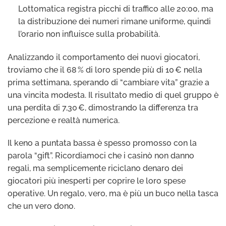
Lottomatica registra picchi di traffico alle 20:00, ma
la distribuzione dei numeri rimane uniforme, quindi
l’orario non influisce sulla probabilità.
Analizzando il comportamento dei nuovi giocatori,
troviamo che il 68 % di loro spende più di 10 € nella
prima settimana, sperando di “cambiare vita” grazie a
una vincita modesta. Il risultato medio di quel gruppo è
una perdita di 7,30 €, dimostrando la differenza tra
percezione e realtà numerica.
Il keno a puntata bassa è spesso promosso con la
parola “gift”. Ricordiamoci che i casinò non danno
regali, ma semplicemente riciclano denaro dei
giocatori più inesperti per coprire le loro spese
operative. Un regalo, vero, ma è più un buco nella tasca
che un vero dono.