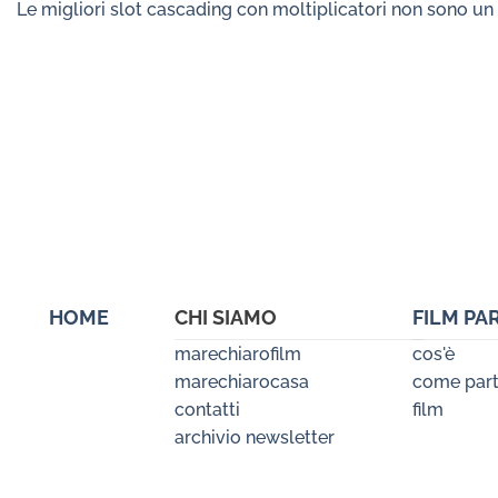
Le migliori slot cascading con moltiplicatori non sono u
HOME
CHI SIAMO
FILM PA
marechiarofilm
cos'è
marechiarocasa
come part
contatti
film
archivio newsletter