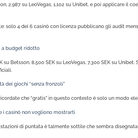
on, 2,987 su LeoVegas, 1,102 su Unibet, e poi applicare il coeffi
e: solo 4 dei 6 casinò con licenza pubblicano gli audit mensi
 a budget ridotto
 SEK su Betsson, 8,500 SEK su LeoVegas, 7,300 SEK su Unibet. S
ciali.
à dei giochi “senza fronzoli”
, ricordate che “gratis” in questo contesto è solo un modo el
he i casinò non vogliono mostrarti
ostazioni di puntata è talmente sottile che sembra disegnata