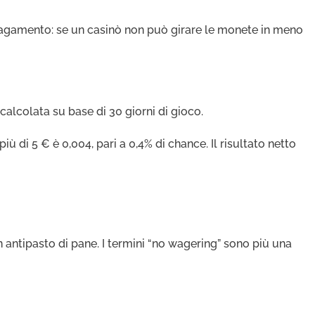
i pagamento: se un casinò non può girare le monete in meno
 calcolata su base di 30 giorni di gioco.
ù di 5 € è 0,004, pari a 0,4% di chance. Il risultato netto
n antipasto di pane. I termini “no wagering” sono più una