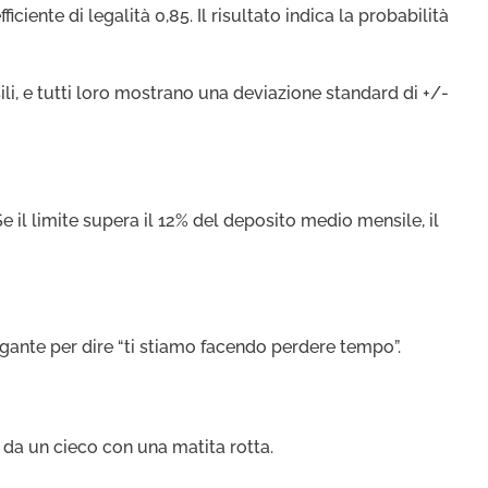
ciente di legalità 0,85. Il risultato indica la probabilità
li, e tutti loro mostrano una deviazione standard di +/-
e il limite supera il 12% del deposito medio mensile, il
egante per dire “ti stiamo facendo perdere tempo”.
 da un cieco con una matita rotta.