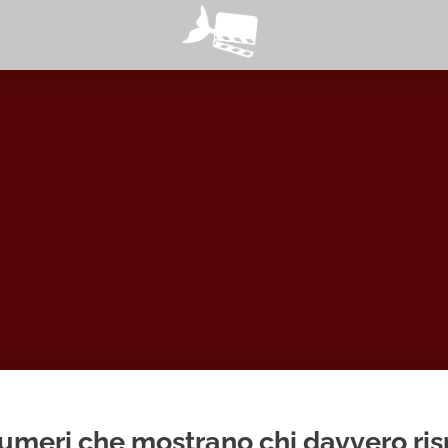
 numeri che mostrano chi davvero ris