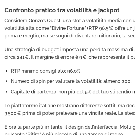
Confronto pratico tra volatilità e jackpot
Considera Gonzo’s Quest, una slot a volatilità media con
volatilità alta come “Divine Fortune” (RTP 96,5%) offre un 
prima è meglio, ma se sogni di diventare milionario, la se
Una strategia di budget: imposta una perdita massima di 50
circa 241 €. Il margine di errore è 9 €, che rappresenta il 
RTP minimo consigliato: 96,0%.
Numero di spin per valutare la volatilità: almeno 200.
Capitale di partenza: non più del 5% del tuo stipendio 
Le piattaforme italiane mostrano differenze sottili ma dec
3 500 € prima di poter prelevare una vincita reale. La ste
E ora la parte più irritante: il design dell’interfaccia. Mol
pulsante “Ritira” è più piccolo di una zampa di ragno.