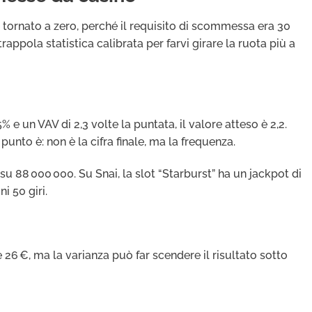
 tornato a zero, perché il requisito di scommessa era 30
rappola statistica calibrata per farvi girare la ruota più a
% e un VAV di 2,3 volte la puntata, il valore atteso è 2,2.
unto è: non è la cifra finale, ma la frequenza.
u 88 000 000. Su Snai, la slot “Starburst” ha un jackpot di
i 50 giri.
 è 26 €, ma la varianza può far scendere il risultato sotto