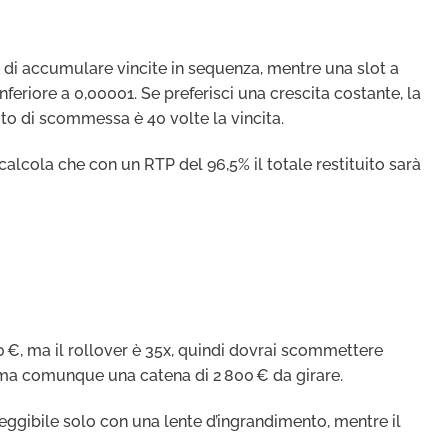
 di accumulare vincite in sequenza, mentre una slot a
feriore a 0,00001. Se preferisci una crescita costante, la
ito di scommessa è 40 volte la vincita.
alcola che con un RTP del 96,5% il totale restituito sarà
00 €, ma il rollover è 35x, quindi dovrai scommettere
” ma comunque una catena di 2 800 € da girare.
, leggibile solo con una lente d’ingrandimento, mentre il