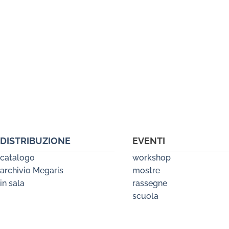
DISTRIBUZIONE
EVENTI
catalogo
workshop
archivio Megaris
mostre
in sala
rassegne
scuola