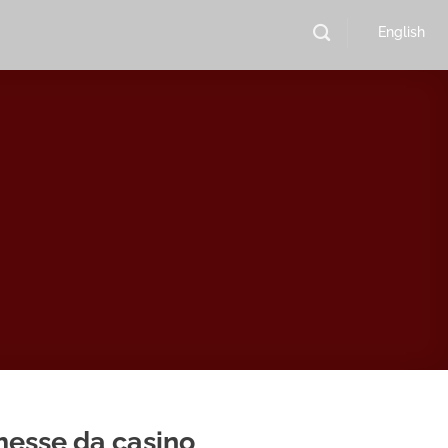
English
omesse da casino